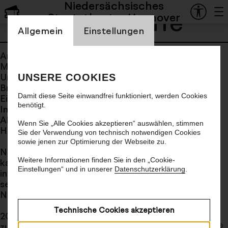
Niedersächsisches
Angela Jaffé
Staatstheater Hannover
Einstellung Cookienbanner
Allgemein
Einstellungen
Angela Jaffé, in Berlin geboren, wuchs in einer
Musikerfamilie auf. Sie studierte Violine an der
Universität der Künste Berlin bei Prof. Thomas
UNSERE COOKIES
Brandis und an der Hochschule für Musik „Hanns
Damit diese Seite einwandfrei funktioniert, werden Cookies
Eisler“ Berlin bei Prof. Werner Scholz. Wichtige
benötigt.
Impulse erhielt sie auch durch die Arbeit mit
Abraham Jaffé, Rainer Kussmaul, Zachar Bron,
Wenn Sie „Alle Cookies akzeptieren“ auswählen, stimmen
Herrmann Krebbers und Dorothy Delay.
Sie der Verwendung von technisch notwendigen Cookies
sowie jenen zur Optimierung der Webseite zu.
Nach einer regen solistischen und
Weitere Informationen finden Sie in den „Cookie-
kammermusikalischen Konzerttätigkeit und einer
Einstellungen“ und in unserer
Datenschutzerklärung
.
intensiven Zeit als Violinpädagogin ist Angela Jaffé
seit 2007 Mitglied der 1. Violinen des
Niedersächsischen Staatsorchesters Hannover.
Technische Cookies akzeptieren
2007 begann sie berufsbegleitend die Ausbildung
zur Feinstoffberaterin nach der Göthert-Methode®,