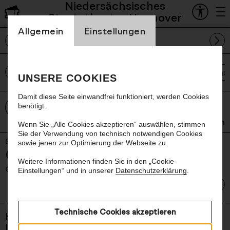
Niedersächsisches
Spielplan und Tickets
Staatstheater Hannover
Einstellung Cookienbanner
Allgemein
Einstellungen
August
alle Sparten
Staa
UNSERE COOKIES
Damit diese Seite einwandfrei funktioniert, werden Cookies
Der Vorverkauf der Spielzeit 26/27 läuft.
benötigt.
Der Vorverkauf des Programms im
Schauspielhaus, im Ballhof und von
mehr anzeigen
Wenn Sie „Alle Cookies akzeptieren“ auswählen, stimmen
Sonderveranstaltungen beginnt in der Regel
Sie der Verwendung von technisch notwendigen Cookies
Schauspiel
Sa
jeden letzten Freitag eines Monats für den
sowie jenen zur Optimierung der Webseite zu.
- Sam
Universen Eröffnungsparty
03
übernächsten Monat.
Weitere Informationen finden Sie in den „Cookie-
Okt
20:00 Uhr, Cumberlandsche Bühne
Einstellungen“ und in unserer
Datenschutzerklärung
.
Universen Eröffnungsp
Mehr dazu
Technische Cookies akzeptieren
Kontakt
Newsletter
Impressum
AGB