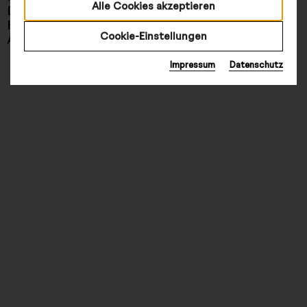
Alle Cookies akzeptieren
Datenschutz
Cookies
Hinweisgebende
Barrierefreiheit
Cookie-Einstellungen
Abo kündigen
Impressum
Datenschutz