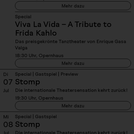
Viva La Vida – A Tribute
Mehr dazu
Special
Viva La Vida – A Tribute to
- Sonntag, 05. Juli 2
Frida Kahlo
Das preisgekrönte Tanztheater von Enrique Gasa
Valga
18:30 Uhr, Opernhaus
Viva La Vida – A Tribute
Mehr dazu
Special | Gastspiel | Preview
Di
- Dienstag, 07. Juli 2026,
Stomp
07
Die internationale Theatersensation kehrt zurück!​
Jul
19:30 Uhr, Opernhaus
Stomp - Dienstag, 07. J
Mehr dazu
Special | Gastspiel
Mi
- Mittwoch, 08. Juli 2026
Stomp
08
Die internationale Theatersensation kehrt zurück!​
Jul