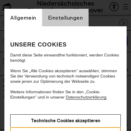
Niedersächsisches
Spielplan und Tickets
Staatstheater Hannover
Einstellung Cookienbanner
Allgemein
Einstellungen
Juni
alle Sparten
Staa
UNSERE COOKIES
Damit diese Seite einwandfrei funktioniert, werden Cookies
Der Vorverkauf der Spielzeit 26/27 läuft.
benötigt.
Der Vorverkauf des Programms im
Schauspielhaus, im Ballhof und von
mehr anzeigen
Wenn Sie „Alle Cookies akzeptieren“ auswählen, stimmen
Sonderveranstaltungen beginnt in der Regel
Sie der Verwendung von technisch notwendigen Cookies
Ballett | zum letzten Mal in dieser Spielzeit
Di
jeden letzten Freitag eines Monats für den
sowie jenen zur Optimierung der Webseite zu.
- Dienstag, 23. Juni 20
Goldberg
23
übernächsten Monat.
Weitere Informationen finden Sie in den „Cookie-
Tanzstück von Goyo Montero mit Musik von
Jun
Einstellungen“ und in unserer
Datenschutzerklärung
.
Johann Sebastian Bach und Owen Belton
| Einführung: 45 Minuten vor Beginn
19:30 – 20:45 Uhr, Opernhaus
Technische Cookies akzeptieren
Goldberg - Dienstag, 23. 
Mehr dazu
Auf