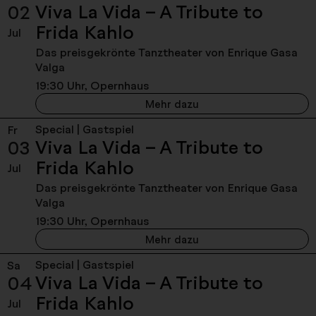
Viva La Vida – A Tribute to
02
- Donnerstag, 02. Jul
Frida Kahlo
Jul
Das preisgekrönte Tanztheater von Enrique Gasa
Valga
19:30 Uhr, Opernhaus
Viva La Vida – A Tribut
Mehr dazu
Special | Gastspiel
Fr
Viva La Vida – A Tribute to
03
- Freitag, 03. Juli 20
Frida Kahlo
Jul
Das preisgekrönte Tanztheater von Enrique Gasa
Valga
19:30 Uhr, Opernhaus
Viva La Vida – A Tribute
Mehr dazu
Special | Gastspiel
Sa
Viva La Vida – A Tribute to
04
- Samstag, 04. Juli 
Frida Kahlo
Jul