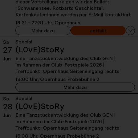
dieser Vorstellung zeigen wir das Ballett
„Schwanensee. Rotbarts Geschichte“.
Kartenkäufer:innen werden per E-Mail kontaktiert.
19:31 – 22:31 Uhr, Opernhaus
Der Barbier von Sevilla - Freitag, 26. J
Mehr dazu
entfällt
Auf
Special
Sa
- Samstag, 27. Juni
(L0vE)StoRy
27
Eine Tanzstückentwicklung des Club GEN |
Jun
im Rahmen der Club-Festspiele 2026 |
Treffpunkt: Opernhaus Seiteneingang rechts
18:00 Uhr, Opernhaus Probebühne 2
(L0vE)StoRy - Samstag,
Mehr dazu
Special
So
- Sonntag, 28. Juni
(L0vE)StoRy
28
Eine Tanzstückentwicklung des Club GEN |
Jun
im Rahmen der Club-Festspiele 2026 |
Treffpunkt: Opernhaus Seiteneingang rechts
16:00 Uhr, Opernhaus Probebühne 2