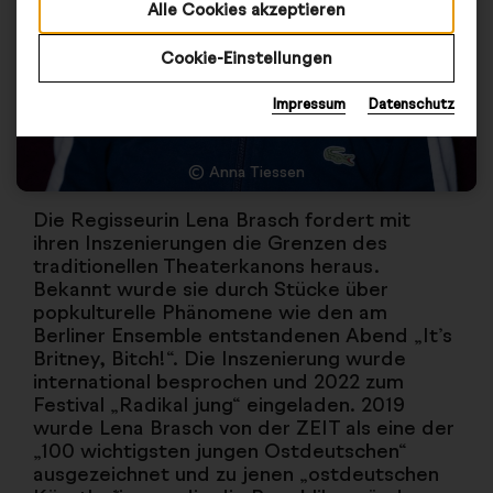
Alle Cookies akzeptieren
Cookie-Einstellungen
Impressum
Datenschutz
© Anna Tiessen
Die Regisseurin Lena Brasch fordert mit
ihren Inszenierungen die Grenzen des
traditionellen Theaterkanons heraus.
Bekannt wurde sie durch Stücke über
popkulturelle Phänomene wie den am
Berliner Ensemble entstandenen Abend „It’s
Britney, Bitch!“. Die Inszenierung wurde
international besprochen und 2022 zum
Festival „Radikal jung“ eingeladen. 2019
wurde Lena Brasch von der ZEIT als eine der
„100 wichtigsten jungen Ostdeutschen“
ausgezeichnet und zu jenen „ostdeutschen