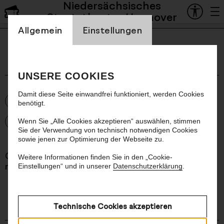
Niedersächsisches
Newsletteranmeldung
Staatstheater Hannover
Einstellung Cookienbanner
Allgemein
Einstellungen
UNSERE COOKIES
Damit diese Seite einwandfrei funktioniert, werden Cookies
Newsletter Staatsoper
benötigt.
Newsletter Schauspiel
Wenn Sie „Alle Cookies akzeptieren“ auswählen, stimmen
Sie der Verwendung von technisch notwendigen Cookies
sowie jenen zur Optimierung der Webseite zu.
Gerne sprechen wir Sie persönlich an. Bitte
Weitere Informationen finden Sie in den „Cookie-
nennen Sie uns dazu Ihren Namen:
Einstellungen“ und in unserer
Datenschutzerklärung
.
Technische Cookies akzeptieren