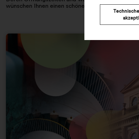
wünschen Ihnen einen schönen Sommer, bis bald!
Technische
akzept