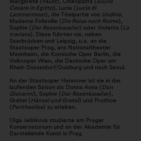
Margarete (
Faust
), Chleopatra (
Giulio
Cesare in Egitto
), Lucia (
Lucia di
Lammermoor
), die Titelpartie von
Undine
,
Madame Folleville (
Die Reise nach Reims
),
Sophie (
Der Rosenkavalier
) oder Violetta (
La
traviata
). Diese führten sie, neben
Saarbrücken und Leipzig, u.a. an die
Staatsoper Prag, ans Nationaltheater
Mannheim, die Komische Oper Berlin, die
Volksoper Wien, die Deutsche Oper am
Rhein Düsseldorf/Duisburg und nach Seoul.
An der Staatsoper Hannover ist sie in der
laufenden Saison als Donna Anna (
Don
Giovanni
), Sophie (
Der Rosenkavalier
),
Gretel (
Hänsel und Gretel
) und Prothoe
(
Penthesilea
) zu erleben.
Olga Jelínková studierte am Prager
Konservatorium und an der Akademie für
Darstellende Kunst in Prag.