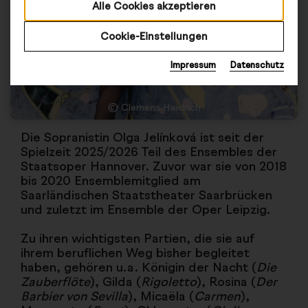
Alle Cookies akzeptieren
Cookie-Einstellungen
Impressum
Datenschutz
© Clemens Heidrich
Die Sopranistin Olga Jelínková ist seit der
Spielzeit 2025/2026 Teil des Ensembles der
Staatsoper Hannover. Zuvor war sie von 2018
bis 2020 Ensemblemitglied am
Saarländischen Staatstheater Saarbrücken
und zuletzt im Ensemble der Oper Leipzig.
Zu ihren wichtigsten Partien, die sie auf
ihrem beruflichen Weg bisher begleitet
haben, gehören u.a. Königin der Nacht (
Die
Zauberflöte
), Gilda (
Rigoletto
), Rosina (
Der
Barbier von Sevilla
), Micaëla (
Carmen
),