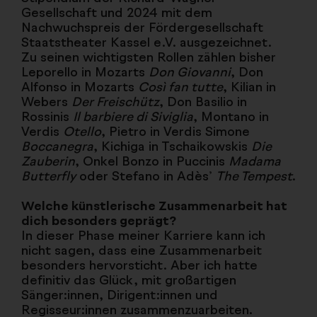
Gesellschaft und 2024 mit dem
Nachwuchspreis der Fördergesellschaft
Staatstheater Kassel e.V. ausgezeichnet.
Zu seinen wichtigsten Rollen zählen bisher
Leporello in Mozarts
Don Giovanni
, Don
Alfonso in Mozarts
Così fan tutte
, Kilian in
Webers
Der Freischütz
, Don Basilio in
Rossinis
Il barbiere di Siviglia
, Montano in
Verdis
Otello
, Pietro in Verdis Simone
Boccanegra
, Kichiga in Tschaikowskis
Die
Zauberin
, Onkel Bonzo in Puccinis
Madama
Butterfly
oder Stefano in Adès’
The Tempest
.
Welche künstlerische Zusammenarbeit hat
dich besonders geprägt?
In dieser Phase meiner Karriere kann ich
nicht sagen, dass eine Zusammenarbeit
besonders hervorsticht. Aber ich hatte
definitiv das Glück, mit großartigen
Sänger:innen, Dirigent:innen und
Regisseur:innen zusammenzuarbeiten.