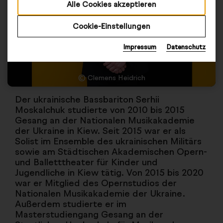
Alle Cookies akzeptieren
Cookie-Einstellungen
Impressum
Datenschutz
© Clemens Heidrich
Der ukrainische Bassbariton Serhii
Moskalchuk studierte von 2010 bis 2015
Gesang an der Nationalen Musikakademie
der Ukraine in Kiew. Seit 2015 war er als
Solist im Ensemble des ukrainischen Militärs
sowie am Städtischen Akademischen Opern-
und Balletttheater für Kinder und
Jugendliche in Kiew tätig. Von 2015 bis 2020
war er Mitglied des Opernstudios der
Nationalen Musikakademie der Ukraine.
Außerdem studierte er im
Masterstudiengang Gesang an der