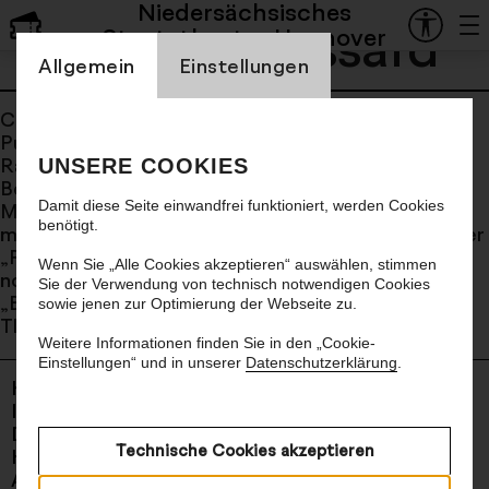
Niedersächsisches
Claudia Bossard
Staatstheater Hannover
Einstellung Cookienbanner
Allgemein
Einstellungen
Claudia Bossard begeistert seit Langem das
Publikum an vielen deutschsprachigen Bühnen. Ob
Rainald Goetz’ „Baracke“ am Deutschen Theater
UNSERE COOKIES
Berlin oder Thomas Manns „Zauberberg“ am
Damit diese Seite einwandfrei funktioniert, werden Cookies
Münchner Volkstheater – die Auseinandersetzung
benötigt.
mit komplexen Stoffen scheut sie nicht. Ihre Grazer
„Physiker“ wurden 2020 für den Nestroypreis
Wenn Sie „Alle Cookies akzeptieren“ auswählen, stimmen
nominiert, 2024 erhielt sie die Auszeichnung für
Sie der Verwendung von technisch notwendigen Cookies
„Bunbury“. „Baracke“ war 2024 zu den Mülheimer
sowie jenen zur Optimierung der Webseite zu.
Theatertagen eingeladen.
Weitere Informationen finden Sie in den „Cookie-
Einstellungen“ und in unserer
Datenschutzerklärung
.
Kontakt
Newsletter
Impressum
AGB
Datenschutz
Cookies
Technische Cookies akzeptieren
Hinweisgebende
Barrierefreiheit
Abo kündigen