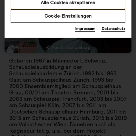
Alle Cookies akzeptieren
Cookie-Einstellungen
Impressum
Datenschutz
© Kerstin Schomburg
Geboren 1967 in Männedorf, Schweiz.
Schauspielausbildung an der
Schauspielakademie Zürich. 1992 bis 1993
Gast am Schauspielhaus Zürich. 1993 bis
2000 Ensemblemitglied am Schauspielhaus
Graz, 00/01 am Theater Bremen, 2001 bis
2003 am Schauspiel Frankfurt, 2003 bis 2007
am Schauspiel Köln, 2007 bis 2011 am
Deutschen Schauspielhaus Hamburg, 2011 bis
2015 am Schauspielhaus Zürich, 2015 bis 2019
am Volkstheater Wien. Daneben auch als
Regisseur tätig, u.a. bei dem Projekt