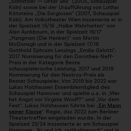
„Schnitzler — Unter uns“ (2005, Schauspiel
Köln) sowie bei der Uraufführung von Lothar
Kittsteins „Die Sorglosen“ (2007, Schauspiel
Köln). Am Volkstheater Wien inszenierte er in
der Spielzeit 15/16 „Halbe Wahrheiten“ von
Alan Ayckbourn, in der Spielzeit 16/17
„Hangmen (Die Henker)“ von Martin
McDonagh und in der Spielzeit 17/18
Gotthold Ephraim Lessings „Emilia Galotti“.
2017 Nominierung für den Dorothea-Neff-
Preis in der Kategorie Beste
schauspielerische Leistung. 2017 und 2019
Nominierung für den Nestroy-Preis als
Bester Schauspieler. Von 2019 bis 2022 war
Lukas Holzhausen Ensemblemitglied des
Schauspiel Hannover und spielte u.a. in „Wer
hat Angst vor Virginia Woolf?“ und „Vor dem
Fest“. Lukas Holzhausen führte bei „
Ein Mann
seiner Klasse
“ Regie, das 2022 zum Berliner
Theatertreffen eingeladen wurde. In der
Spielzeit 23/24 inszenierte er am Schauspiel
Hannover „Iki und ich. radikalmensch“ und in