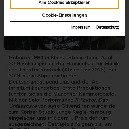
Alle Cookies akzeptieren
Cookie-Einstellungen
Impressum
Datenschutz
© Katrin Ribbe
Geboren 1994 in Mainz. Studiert seit April
2019 Schauspiel an der Hochschule für Musik
und Theater Rostock (Abschluss: 2023). Seit
2019 ist sie Stipendiatin des
Deutschlandstipendiums und der Ad
Infinitum Foundation. Erste Produktionen
führten sie an die Münchner Kammerspiele.
Mit der Solo-Performance
R-Faktor. Das
Unfassbare
von Ayse Güvendiren wurde sie
zum Körber Studio Junge Regie Hamburg
eingeladen und mit dem 1. Preis der Jury
ausgezeichnet. Gastspiele folgten u.a. am