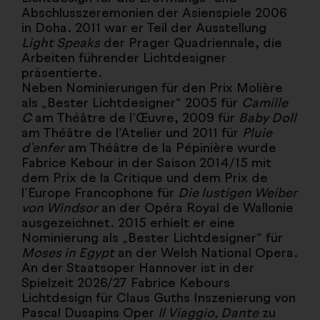
Abschlusszeremonien der Asienspiele 2006
in Doha. 2011 war er Teil der Ausstellung
Light Speaks
der Prager Quadriennale, die
Arbeiten führender Lichtdesigner
präsentierte.
Neben Nominierungen für den Prix Molière
als „Bester Lichtdesigner“ 2005 für
Camille
C
am Théâtre de l’Œuvre, 2009 für
Baby Doll
am Théâtre de l’Atelier und 2011 für
Pluie
d’enfer
am Théâtre de la Pépinière wurde
Fabrice Kebour in der Saison 2014/15 mit
dem Prix de la Critique und dem Prix de
l’Europe Francophone für
Die lustigen Weiber
von Windsor
an der Opéra Royal de Wallonie
ausgezeichnet. 2015 erhielt er eine
Nominierung als „Bester Lichtdesigner“ für
Moses in Egypt
an der Welsh National Opera.
An der Staatsoper Hannover ist in der
Spielzeit 2026/27 Fabrice Kebours
Lichtdesign für Claus Guths Inszenierung von
Pascal Dusapins Oper
Il Viaggio, Dante
zu