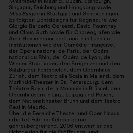
Misérables
in Madrid, Dublin, Edinburgh,
Singapur, Duisburg und Hongkong sowie
Miss Saigon
in Stuttgart und Scheveningen.
Es folgten Lichtdesigns für Regisseure wie
Giorgio Barberio Corsetti, David Pountney
und Claus Guth sowie für Choreografen wie
Amir Hosseinpour und Jonathan Lunn an
Institutionen wie der Comédie-Française,
der Opéra national de Paris, der Opéra
national du Rhin, der Opéra de Lyon, der
Wiener Staatsoper, den Bregenzer und den
Salzburger Festspielen, dem Opernhaus
Zürich, dem Teatro alla Scala in Mailand, dem
Mariinski-Theater in St. Petersburg, dem
Théâtre Royal de la Monnaie in Brüssel, den
Opernhäusern in Linz, Leipzig und Posen,
dem Nationaltheater Brünn und dem Teatro
Real in Madrid.
Über die Bereiche Theater und Oper hinaus
arbeitet Fabrice Kebour gerne
genreübergreifend. 2006 entwarf er das
Lichtdesign für die Eröffnungs- und