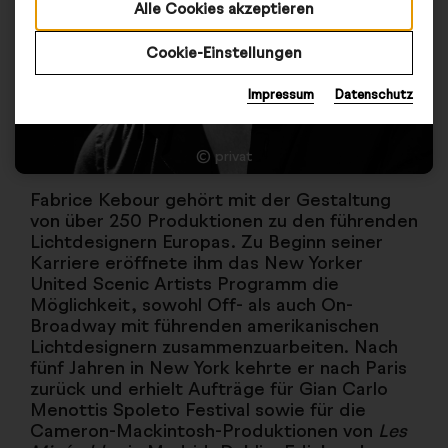
Alle Cookies akzeptieren
Cookie-Einstellungen
Impressum
Datenschutz
© privat
Fabrice Kebour gehört mit der Gestaltung
von über 250 Produktionen zu den führenden
Lichtdesignern Europas. Zu Beginn seiner
Karriere eröffnete ihm das New Yorker
United Scenic Artists Programm die
Möglichkeit, sowohl Off- als auch On-
Broadway mit führenden amerikanischen
Lichtdesignern zusammenzuarbeiten. Nach
fünf Jahren in New York kehrte er nach Paris
zurück und erhielt Aufträge für Gian Carlo
Menottis Spoleto Festival sowie für die
Cameron-Mackintosh-Produktionen von
Les