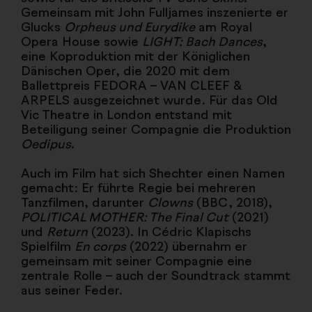
Gemeinsam mit John Fulljames inszenierte er
Glucks
Orpheus und Eurydike
am Royal
Opera House sowie
LIGHT: Bach Dances
,
eine Koproduktion mit der Königlichen
Dänischen Oper, die 2020 mit dem
Ballettpreis FEDORA – VAN CLEEF &
ARPELS ausgezeichnet wurde. Für das Old
Vic Theatre in London entstand mit
Beteiligung seiner Compagnie die Produktion
Oedipus
.
Auch im Film hat sich Shechter einen Namen
gemacht: Er führte Regie bei mehreren
Tanzfilmen, darunter
Clowns
(BBC, 2018),
POLITICAL MOTHER: The Final Cut
(2021)
und
Return
(2023). In Cédric Klapischs
Spielfilm
En corps
(2022) übernahm er
gemeinsam mit seiner Compagnie eine
zentrale Rolle – auch der Soundtrack stammt
aus seiner Feder.