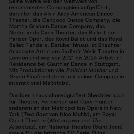
Seine Werke werden weltweit von
renommierten Compagnien aufgeführt,
darunter das Alvin Ailey American Dance
Theater, die Candoco Dance Company, die
Martha Graham Dance Company, das
Nederlands Dans Theater, das Ballett der
Pariser Oper, das Royal Ballet und das Royal
Ballet Flanders. Darüber hinaus ist Shechter
Associate Artist am Sadler’s Wells Theatre in
London und war von 2021 bis 2024 Artist-in-
Residence bei Gauthier Dance in Stuttgart.
Mit Produktionen wie
Political Mother
und
Grand Finale
setzte er mit seiner Compagnie
international Maßstäbe.
Darüber hinaus choreografiert Shechter auch
für Theater, Fernsehen und Oper – unter
anderem an der Metropolitan Opera in New
York (
Two Boys
von Nico Muhly), am Royal
Court Theatre (
Motortown
und
The
Arsonists
), am National Theatre (Saint Joan)
sowie für die britische TV-Serie
Skins
.