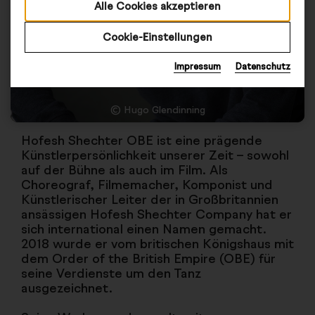
Alle Cookies akzeptieren
Cookie-Einstellungen
Impressum
Datenschutz
© Hugo Glendinning
Hofesh Shechter OBE ist eine prägende
Künstlerpersönlichkeit unserer Zeit – sowohl
auf der Bühne als auch im Film. Als
Choreograf, Filmemacher, Komponist und
Künstlerischer Leiter der in Großbritannien
ansässigen Hofesh Shechter Company hat er
sich international einen Namen gemacht.
2018 wurde er vom britischen Königshaus mit
dem Order of the British Empire (OBE) für
seine Verdienste um den Tanz
ausgezeichnet.