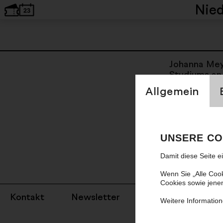
Nie
Johanna Meye
Studiums an
Einstellung Cookien
Meisterschül
Allgemein
und beim Edi
Johannes Sch
und wurde in
neuen Spiels
verwirklicht
UNSERE CO
Lebenslauf 
Damit diese Seite e
Ensemble. Da
freie Theate
Wenn Sie „Alle Coo
Cookies sowie jene
Kontakt
Newsletter
Impressum
Weitere Information