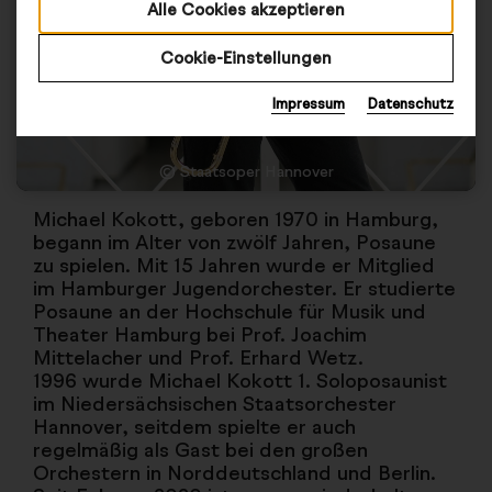
Alle Cookies akzeptieren
Cookie-Einstellungen
Impressum
Datenschutz
© Staatsoper Hannover
Michael Kokott, geboren 1970 in Hamburg,
begann im Alter von zwölf Jahren, Posaune
zu spielen. Mit 15 Jahren wurde er Mitglied
im Hamburger Jugendorchester. Er studierte
Posaune an der Hochschule für Musik und
Theater Hamburg bei Prof. Joachim
Mittelacher und Prof. Erhard Wetz.
1996 wurde Michael Kokott 1. Soloposaunist
im Niedersächsischen Staatsorchester
Hannover, seitdem spielte er auch
regelmäßig als Gast bei den großen
Orchestern in Norddeutschland und Berlin.