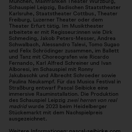
München, Mainfranken Theater Würzburg,
Schauspiel Leipzig, Badischen Staatstheater
Karlsruhe, Staatstheater Cottbus, Theater
Freiburg, Luzerner Theater oder dem
Theater Erfurt tätig. Im Musiktheater
arbeitete er mit Regisseur:innen wie Dirk
Schmeding, Jakob Peters-Messer, Andrea
Schwalbach, Alessandro Talevi, Tomo Sugao
und Felix Schrödinger zusammen, im Ballett
und Tanz mit Choreografen wie Ricardo
Fernando, Karl Alfred Schreiner und Ivan
Alboresi, im Schauspiel mit Ronny
Jakubaschk und Albrecht Schroeder sowie
Paulina Neukampf. Für das Musica Festival in
Straßburg entwarf Pascal Seibicke eine
immersive Rauminstallation. Die Produktion
des Schauspiel Leipzig
zwei herren von real
madrid
wurde 2023 beim Heidelberger
Stückemarkt mit dem Nachspielpreis
ausgezeichnet.
Weitere Informationen:
pascal-seibicke.com