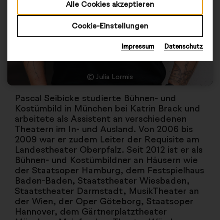
Alle Cookies akzeptieren
Cookie-Einstellungen
Impressum
Datenschutz
© Julia Lormis
Pascal Seibicke studierte Bühnen- und
Kostümbild in München bei Katrin Brack und
arbeitete als Assistent an verschiedenen
Theatern im In- und Ausland. Von 2006 bis
2009 war er zudem Leiter der Requisite am
Landestheater Oberpfalz. Seit 2012 ist er als
Bühnen- und Kostümbildner an Häusern wie
der Staatsoper Hamburg, dem Festspielhaus
Baden-Baden, Staatstheater Wiesbaden,
Staatstheater Darmstadt, MusikTheater an
der Wien, der Oper Göteborg, Staatsoper
Hannover, dem Gärtnerplatztheater