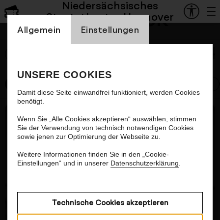
Niedersächsisches
Mediathek
Staatstheater Hannover
Einstellung Cookienbanner
Play
Allgemein
Einstellungen
Probenteaser: Goldberg
Video
Das Staatsballett Hannover probt
Goldberg
von
labe
Goyo Montero.
UNSERE COOKIES
Alle
Oper
Schauspiel
Ballett
Konzert
Zum Stück
Damit diese Seite einwandfrei funktioniert, werden Cookies
benötigt.
Nächster Artikel
Wenn Sie „Alle Cookies akzeptieren“ auswählen, stimmen
Sie der Verwendung von technisch notwendigen Cookies
sowie jenen zur Optimierung der Webseite zu.
Weitere Informationen finden Sie in den „Cookie-
Einstellungen“ und in unserer
Datenschutzerklärung
.
Technische Cookies akzeptieren