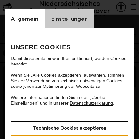
Niedersächsisches
Mediathek
Der Theaterpodcast mit
Staatstheater Hannover
Einstellung Cookienbanner
Vasco Boenisch: Folge 8 mit
Allgemein
Einstellungen
Yasmin Mowafek
labe
Wie ist es, den eigenen Vater zu spielen, und wie
UNSERE COOKIES
fühlt es sich an, wenn er dann auch noch im
Alle
Oper
Schauspiel
Ballett
Konzert
Publikum sitzt? Yasmin Mowafek und Vasco
Damit diese Seite einwandfrei funktioniert, werden Cookies
Boenisch sprechen über Solidarität, Sichtbarkeit
benötigt.
Nächster Artikel
und die Chance, die eigenen Eltern besser
Wenn Sie „Alle Cookies akzeptieren“ auswählen, stimmen
kennenzulernen. Musik: Wenzel Krah.
Transkript
Sie der Verwendung von technisch notwendigen Cookies
sowie jenen zur Optimierung der Webseite zu.
lesen
Weitere Informationen finden Sie in den „Cookie-
Einstellungen“ und in unserer
Datenschutzerklärung
.
Technische Cookies akzeptieren