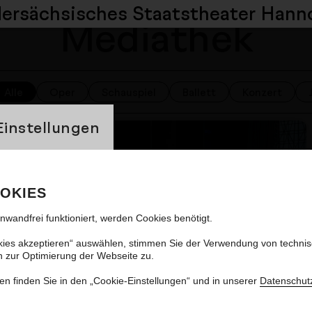
dersächsisches
Staatstheater Hann
Mediathek
Alle
Oper
Schauspiel
Ballett
Konzert
banner
Einstellungen
Nächster Artikel
OKIES
inwandfrei funktioniert, werden Cookies benötigt.
kies akzeptieren“ auswählen, stimmen Sie der Verwendung von techni
n zur Optimierung der Webseite zu.
en finden Sie in den „Cookie-Einstellungen“ und in unserer
Datenschut