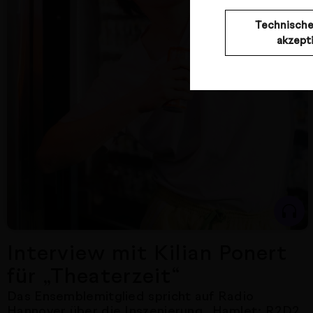
Technische
akzept
Loaded
:
Play
Mute
2.14%
Interview mit Kilian Po
Das Ensemblemitglied spricht auf R
Interview mit Kilian Ponert
für „Theaterzeit“
Das Ensemblemitglied spricht auf Radio
Hannover über die Inszenierung „Hamlet: R2D2