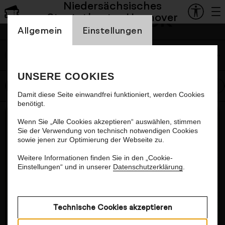
Niedersächsisches
Mediathek
Staatstheater Hannover
Einstellung Cookienbanner
Remaining
-
16:39
Loaded
:
Pause
Mute
Subtitles
Fullscre
Allgemein
Einstellungen
3.99%
Einführung: Achtes
Time
labe
Sinfoniekonzert
UNSERE COOKIES
Kurzeinführung von Dramaturg Arno Lücker.
Alle
Oper
Schauspiel
Ballett
Konzert
Damit diese Seite einwandfrei funktioniert, werden Cookies
Zum Konzert
benötigt.
Nächster Artikel
Wenn Sie „Alle Cookies akzeptieren“ auswählen, stimmen
Sie der Verwendung von technisch notwendigen Cookies
sowie jenen zur Optimierung der Webseite zu.
Weitere Informationen finden Sie in den „Cookie-
Einstellungen“ und in unserer
Datenschutzerklärung
.
Technische Cookies akzeptieren