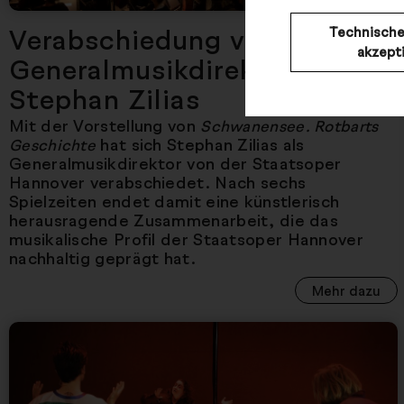
Verabschiedung von
Technische
akzept
Generalmusikdirektor
Stephan Zilias
Mit der Vorstellung von
Schwanensee. Rotbarts
hat sich Stephan Zilias als
Geschichte
Generalmusikdirektor von der Staatsoper
Hannover verabschiedet. Nach sechs
Spielzeiten endet damit eine künstlerisch
herausragende Zusammenarbeit, die das
musikalische Profil der Staatsoper Hannover
nachhaltig geprägt hat.
Mehr dazu
Nächster Artikel