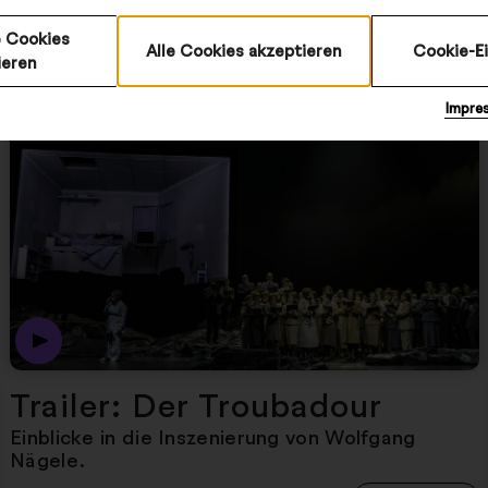
den Sommer. Wir sagen Danke für eine
fantastische Spielzeit 25/26, voller Premieren,
 Cookies
Alle Cookies akzeptieren
Cookie-E
Begegnungen und Applaus. Dare to Love!
ieren
Impre
Nächster Artikel
Dies ist der Trailer zur 
Trailer: Der Troubadour
Einblicke in die Inszenierung von Wolfgang
Nägele.