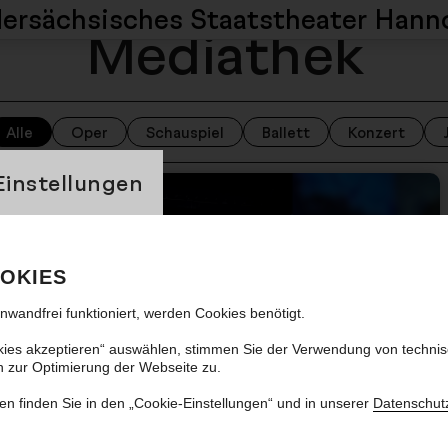
dersächsisches
Staatstheater Hann
Mediathek
Alle
Oper
Schauspiel
Ballett
Konzert
banner
Einstellungen
Nächster Artikel
OKIES
inwandfrei funktioniert, werden Cookies benötigt.
kies akzeptieren“ auswählen, stimmen Sie der Verwendung von techni
n zur Optimierung der Webseite zu.
Bis ganz bald!
en finden Sie in den „Cookie-Einstellungen“ und in unserer
Datenschut
Das Schauspiel Hannover verabschiedet sich in