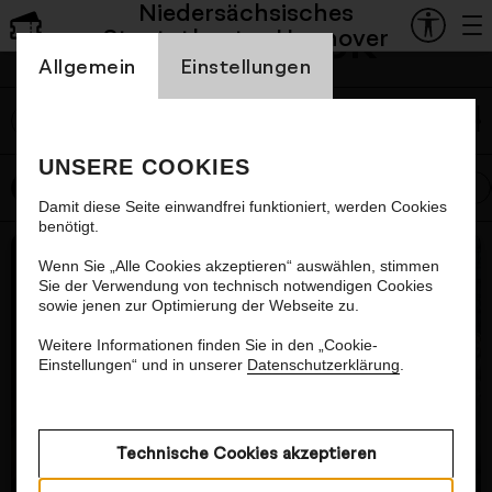
Niedersächsisches
Mediathek
Der Theaterpodcast mit
Staatstheater Hannover
Einstellung Cookienbanner
Vasco Boenisch: Folge 16 mit
Allgemein
Einstellungen
Tom Scherer
labe
Ensemblemitglied Tom Scherer hat sich gegen
UNSERE COOKIES
Meeresbiologie und das Dasein als Frontmann
Alle
Oper
Schauspiel
Ballett
Konzert
einer Band entschieden, sondern für die Bühne.
Damit diese Seite einwandfrei funktioniert, werden Cookies
Was Kapstadt damit zu tun hat und warum er
benötigt.
Nächster Artikel
lieber Sport macht als sich aufzuregen, erfahrt ihr
Wenn Sie „Alle Cookies akzeptieren“ auswählen, stimmen
in dieser Folge. Musik: Wenzel Krah.
Transkript
Sie der Verwendung von technisch notwendigen Cookies
sowie jenen zur Optimierung der Webseite zu.
lesen
Weitere Informationen finden Sie in den „Cookie-
Einstellungen“ und in unserer
Datenschutzerklärung
.
Technische Cookies akzeptieren