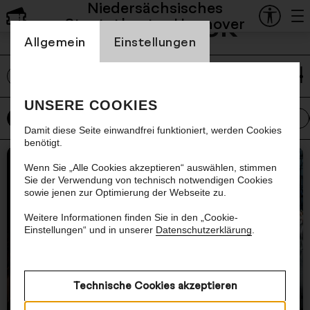
Niedersächsisches
Mediathek
Staatstheater Hannover
Einstellung Cookienbanner
Allgemein
Einstellungen
labe
UNSERE COOKIES
Alle
Oper
Schauspiel
Ballett
Konzert
Damit diese Seite einwandfrei funktioniert, werden Cookies
benötigt.
Nächster Artikel
Wenn Sie „Alle Cookies akzeptieren“ auswählen, stimmen
Sie der Verwendung von technisch notwendigen Cookies
sowie jenen zur Optimierung der Webseite zu.
Weitere Informationen finden Sie in den „Cookie-
Einstellungen“ und in unserer
Datenschutzerklärung
.
Technische Cookies akzeptieren