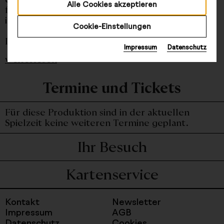
Alle Cookies akzeptieren
früh in ihrer Karriere zu begegnen und sie in
ihrer Entwicklung zu begleiten.
Cookie-Einstellungen
Die Musiktheaterakademie ...
Impressum
Datenschutz
weiterlesen
Termine und Tickets
Für diese Produktion sind in der aktuellen
Spielzeit keine weiteren Termine geplant.
Ihr Besuch
Kartenservice
Kontakt
Newsletter
Impressum
AGB
Datenschutz
Cookies