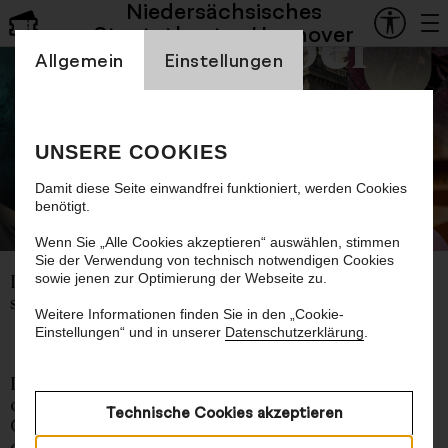
Niedersächsisches
Staatsoper
Staatstheater Hannover
Einstellung Cookienbanner
Allgemein
Einstellungen
Abschlusskonzert
Musiktheaterakademie
UNSERE COOKIES
2025/26
Damit diese Seite einwandfrei funktioniert, werden Cookies
benötigt.
© Lamm & Kirch
Wenn Sie „Alle Cookies akzeptieren“ auswählen, stimmen
Sie der Verwendung von technisch notwendigen Cookies
sowie jenen zur Optimierung der Webseite zu.
Der erste Jahrgang der Musiktheaterakademie
singt Arien und Ensembles
Weitere Informationen finden Sie in den „Cookie-
Einstellungen“ und in unserer
Datenschutzerklärung
.
Die Musiktheaterakademie sorgt für einen
optimalen Berufseinstieg junger
Technische Cookies akzeptieren
Opernsänger:innen und ermöglicht gleichzeitig
dem Publikum, jungen Gesangstalenten schon