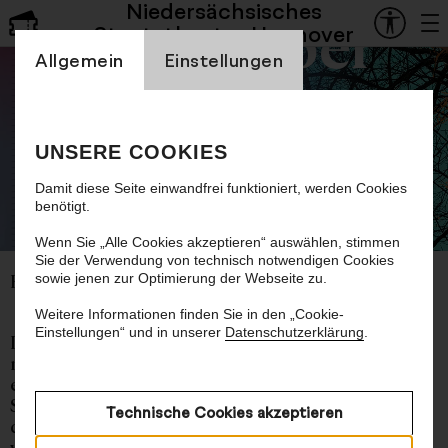
Niedersächsisches
Staatsoper
Staatstheater Hannover
Einstellung Cookienbanner
Allgemein
Einstellungen
Erstes Jugendkonzert
UNSERE COOKIES
Damit diese Seite einwandfrei funktioniert, werden Cookies
benötigt.
©
Wenn Sie „Alle Cookies akzeptieren“ auswählen, stimmen
Sie der Verwendung von technisch notwendigen Cookies
sowie jenen zur Optimierung der Webseite zu.
Empfohlen ab 10 Jahren
Weitere Informationen finden Sie in den „Cookie-
Einstellungen“ und in unserer
Datenschutzerklärung
.
Ludwig van Beethovens erste Sinfonie beginnt
mit einem Akkord, den an dieser Stelle niemand
erwartete! Was ist bitte so spannend daran, eine
Sinfonie auf diese Weise zu beginnen? Wie hat
Technische Cookies akzeptieren
das Publikum das damals wahrscheinlich
verstanden? Was macht Beethovens ...