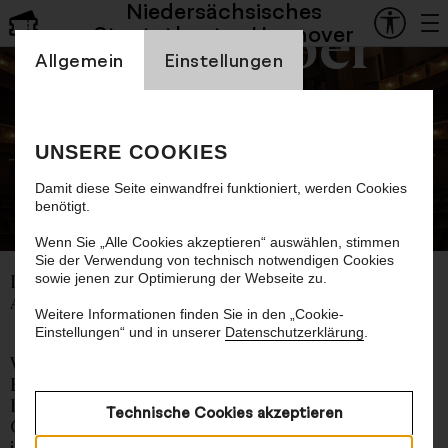
Niedersächsisches
Staatsoper
Staatstheater Hannover
Einstellung Cookienbanner
Allgemein
Einstellungen
Führung durch das
Opernhaus
UNSERE COOKIES
Damit diese Seite einwandfrei funktioniert, werden Cookies
benötigt.
© Dan Hannen
Wenn Sie „Alle Cookies akzeptieren“ auswählen, stimmen
Sie der Verwendung von technisch notwendigen Cookies
sowie jenen zur Optimierung der Webseite zu.
In deutscher Sprache
Ab 10 Jahren
Weitere Informationen finden Sie in den „Cookie-
Einstellungen“ und in unserer
Datenschutzerklärung
.
Wir entführen Sie dorthin, wo sonst nur
Künstler:innen und Mitarbeiter:innen Zutritt
haben: hinter die Kulissen. Hören Sie spannende
Technische Cookies akzeptieren
Geschichten aus erster Hand und erfahren Sie
interessante Fakten über Ihr Staatstheater mit