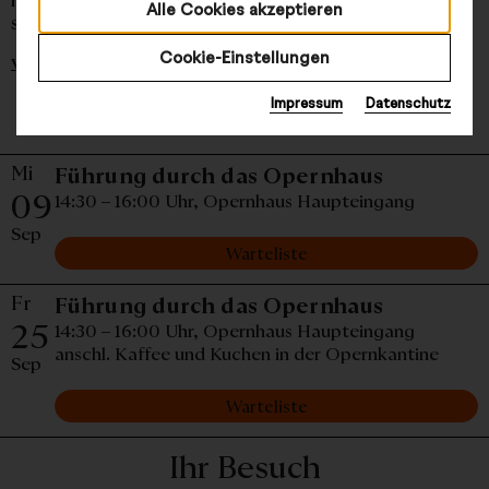
Alle Cookies akzeptieren
seinen über 900 Mitarbeiter:innen. ...
Cookie-Einstellungen
weiterlesen
Impressum
Datenschutz
Termine und Tickets
Mi
Mittwoch,
Führung durch das Opernhaus
09
14:30 – 16:00 Uhr,
Opernhaus Haupteingang
Sep
Warteliste
Fr
Freitag, 
Führung durch das Opernhaus
25
14:30 – 16:00 Uhr,
Opernhaus Haupteingang
anschl. Kaffee und Kuchen in der Opernkantine
Sep
Warteliste
Ihr Besuch