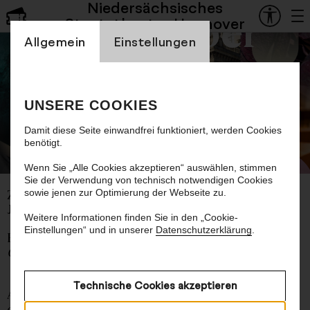
Niedersächsisches
Staatsoper
Staatstheater Hannover
Einstellung Cookienbanner
Allgemein
Einstellungen
Great American Songbook
UNSERE COOKIES
Damit diese Seite einwandfrei funktioniert, werden Cookies
benötigt.
© Lamm & Kirch
Wenn Sie „Alle Cookies akzeptieren“ auswählen, stimmen
Sie der Verwendung von technisch notwendigen Cookies
sowie jenen zur Optimierung der Webseite zu.
Zu Gast bei Freunden – Der Jazz Club auf
Jubiläumstour
Weitere Informationen finden Sie in den „Cookie-
Einstellungen“ und in unserer
Datenschutzerklärung
.
Für Besucher:innen der Vorstellung
Anything
Goes
am 6.6. ist der Eintritt frei
Technische Cookies akzeptieren
Anlässlich seines 60-jährigen Jubiläums gastiert
der Jazz Club in der Staatsoper und lädt im