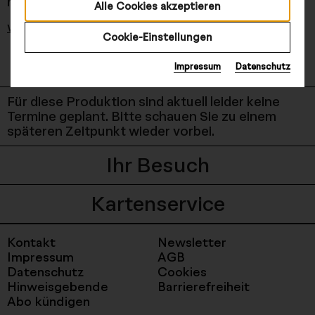
hin zu Mode und vielem mehr. ...
Alle Cookies akzeptieren
weiterlesen
Cookie-Einstellungen
Termine und Tickets
Impressum
Datenschutz
Für diese Produktion sind aktuell leider keine
Termine geplant. Bitte schauen Sie zu einem
späteren Zeitpunkt wieder vorbei.
Ihr Besuch
Kartenservice
Kontakt
Newsletter
Impressum
AGB
Datenschutz
Cookies
Hinweisgebende
Barrierefreiheit
Abo kündigen