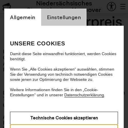
Schauspiel
Niedersächsisches
Staatstheater Hannover
Einstellung Cookienbanner
Jugendkulturpreis
Allgemein
Einstellungen
— Zeit für Ideen
UNSERE COOKIES
Im KoKi im Künstlerhaus und auf der
Damit diese Seite einwandfrei funktioniert, werden Cookies
Cumberlandschen Bühne
benötigt.
Anmeldung: zfi@lkjnds.de
Restplätze vor Ort
Wenn Sie „Alle Cookies akzeptieren“ auswählen, stimmen
Sie der Verwendung von technisch notwendigen Cookies
sowie jenen zur Optimierung der Webseite zu.
Weitere Informationen finden Sie in den „Cookie-
Die Showtime des Jugendkulturpreises findet am
Einstellungen“ und in unserer
Datenschutzerklärung
.
7.6. von 11:00–16:30 Uhr im KoKi, Künstlerhaus
und in der Cumberlandschen statt.
Alle 9 Preisträger*innen präsentieren dort ihre
Technische Cookies akzeptieren
Projekte. Von Theater, Comic, Film und Musik bis