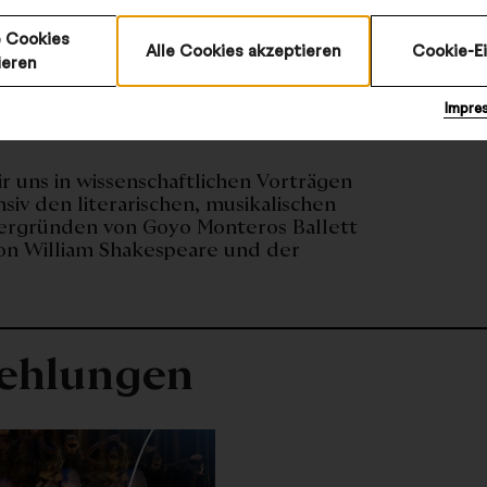
 Cookies
Alle Cookies akzeptieren
Cookie-E
ieren
©
Impre
 uns in wissenschaftlichen Vorträgen
iv den literarischen, musikalischen
tergründen von Goyo Monteros Ballett
von William Shakespeare und der
ehlungen