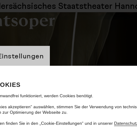
dersächsisches
Staatstheater Hann
atsoper
banner
Einstellungen
o und Julia im Fokus
OKIES
inwandfrei funktioniert, werden Cookies benötigt.
kies akzeptieren“ auswählen, stimmen Sie der Verwendung von techni
n zur Optimierung der Webseite zu.
en finden Sie in den „Cookie-Einstellungen“ und in unserer
Datenschut