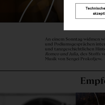
Technische
akzept
An einem Sonntag widmen wir
und Podiumsgesprächen intens
und tanzgeschichtlichen Hin
Romeo und Julia
, des Stoffs 
Musik von Sergei Prokofjew.
Empf