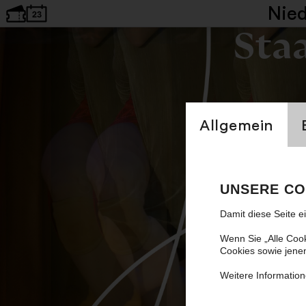
Nie
Sta
Einstellung Cookien
Allgemein
Symposium: Rome
UNSERE CO
Damit diese Seite e
Wenn Sie „Alle Coo
Cookies sowie jene
Weitere Information