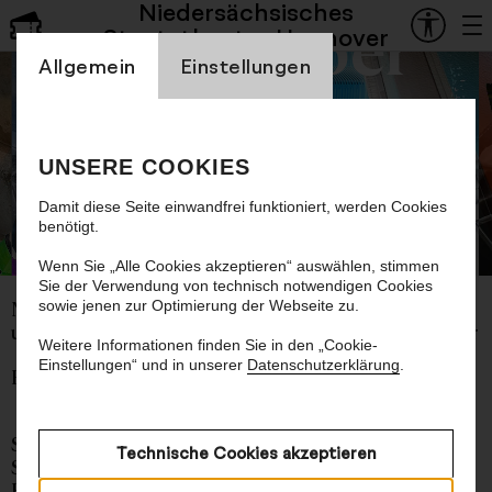
Niedersächsisches
Staatsoper
Staatstheater Hannover
Einstellung Cookienbanner
Allgemein
Einstellungen
Zweites Kinderkonzert
UNSERE COOKIES
Spurensuche
Damit diese Seite einwandfrei funktioniert, werden Cookies
benötigt.
©
Wenn Sie „Alle Cookies akzeptieren“ auswählen, stimmen
Sie der Verwendung von technisch notwendigen Cookies
sowie jenen zur Optimierung der Webseite zu.
Mit Musik u. a. von Steve Reich, Aaron Copland
und Ida Moberg sowie von Kindern aus Hannover
Weitere Informationen finden Sie in den „Cookie-
Einstellungen“ und in unserer
Datenschutzerklärung
.
Empfohlen ab 6 Jahren
Städte sind niemals still. Fahrradklingeln,
Technische Cookies akzeptieren
Schritte auf dem Gehweg, ein Lachen,
Hundegebell, Wind in den Bäumen,