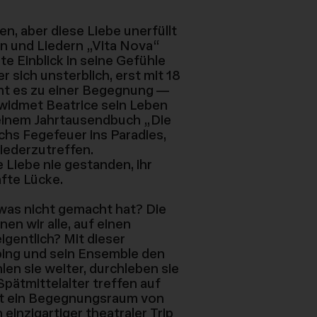
n, aber diese Liebe unerfüllt
n und Liedern „Vita Nova“
te Einblick in seine Gefühle
er sich unsterblich, erst mit 18
mmt es zu einer Begegnung —
 widmet Beatrice sein Leben
n seinem Jahrtausendbuch „Die
chs Fegefeuer ins Paradies,
wiederzutreffen.
 Liebe nie gestanden, ihr
afte Lücke.
as nicht gemacht hat? Die
n wir alle, auf einen
gentlich? Mit dieser
ping und sein Ensemble den
len sie weiter, durchleben sie
ätmittelalter treffen auf
t ein Begegnungsraum von
 einzigartiger theatraler Trip