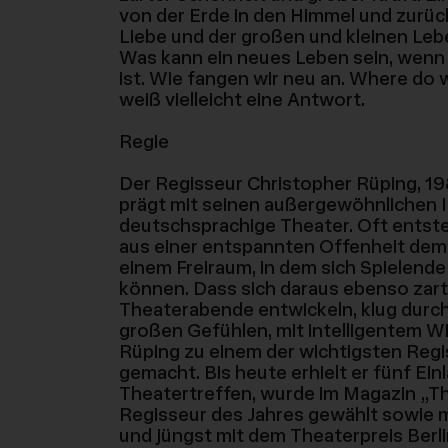
von der Erde in den Himmel und zurü
Liebe und der großen und kleinen Leb
Was kann ein neues Leben sein, wenn 
ist. Wie fangen wir neu an. Where do 
weiß vielleicht eine Antwort.
Regie
Der Regisseur Christopher Rüping, 1
prägt mit seinen außergewöhnlichen 
deutschsprachige Theater. Oft entst
aus einer entspannten Offenheit dem
einem Freiraum, in dem sich Spielen
können. Dass sich daraus ebenso zar
Theaterabende entwickeln, klug durc
großen Gefühlen, mit intelligentem W
Rüping zu einem der wichtigsten Regi
gemacht. Bis heute erhielt er fünf Ei
Theatertreffen, wurde im Magazin „T
Regisseur des Jahres gewählt sowie 
und jüngst mit dem Theaterpreis Berl