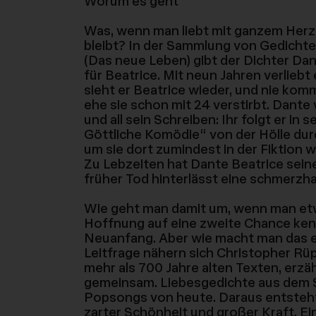
Worum es geht
Was, wenn man liebt mit ganzem Herze
bleibt? In der Sammlung von Gedichte
(Das neue Leben) gibt der Dichter Dan
für Beatrice. Mit neun Jahren verliebt 
sieht er Beatrice wieder, und nie ko
ehe sie schon mit 24 verstirbt. Dante
und all sein Schreiben: Ihr folgt er i
Göttliche Komödie“ von der Hölle dur
um sie dort zumindest in der Fiktion 
Zu Lebzeiten hat Dante Beatrice seine
früher Tod hinterlässt eine schmerzh
Wie geht man damit um, wenn man etw
Hoffnung auf eine zweite Chance kenne
Neuanfang. Aber wie macht man das ei
Leitfrage nähern sich Christopher Rü
mehr als 700 Jahre alten Texten, erzäh
gemeinsam. Liebesgedichte aus dem Sp
Popsongs von heute. Daraus entsteh
zarter Schönheit und großer Kraft. Ein