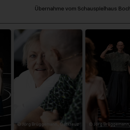
Übernahme vom Schauspielhaus Bo
© Jörg Brüggemann, Ostkreuz
© Jörg Brüggemann,