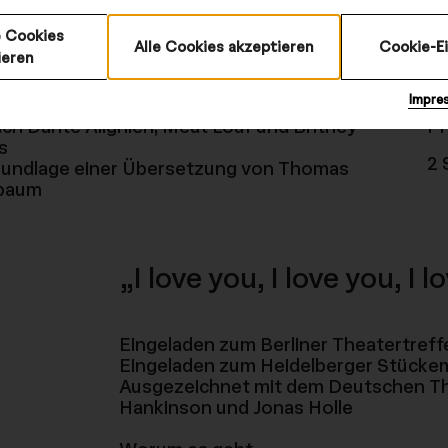
 Cookies
Alle Cookies akzeptieren
Cookie-E
ieren
© Jörg Brüggemann,
Impre
ach Dante Alighieri, Meat Loaf und Britney
Pr
s
2 
rundlage einer Übersetzung von Thomas
baum
„I love you, I love you, I l
Eingeladen zum Berliner Theatertref
Eingeladen zum Heidelberger Stücke
Ausgezeichnet mit dem Deutschen The
Hankinson und Jonas Holle