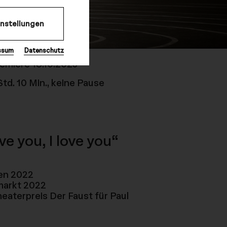
instellungen
 Ostkreuz
ssum
Datenschutz
emiere 18.10.2025
Std. 10 Min., keine Pause
ove you, I love you“
fen 2022
markt 2022
aterpreis Der Faust für Paul