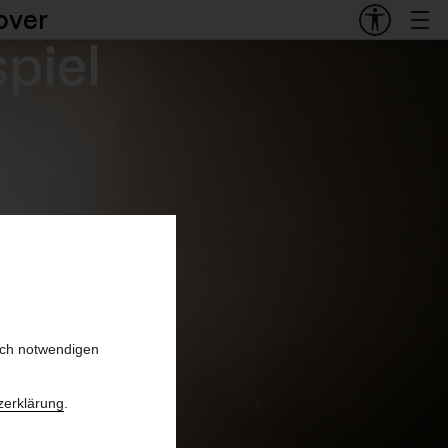
over
piel
e Leben
 from here
sch notwendigen
zerklärung
.