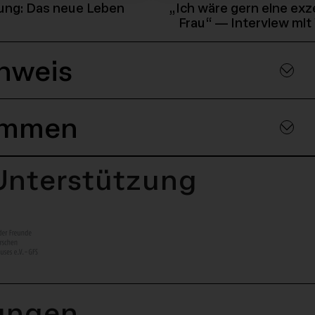
label_detail_link
ue Leben - 25167
Play Podcast - Audioeinführung
ung: Das neue Leben
„Ich wäre gern eine exze
Frau“ — Interview mit
inweis
immen
 Unterstützung
ungen