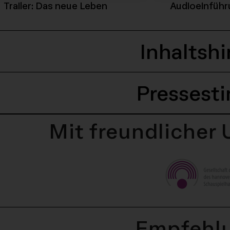
Play Video - Trailer: Das ne
Trailer: Das neue Leben
Audioeinführ
Inhaltsh
Pressest
Mit freundlicher
Empfehl