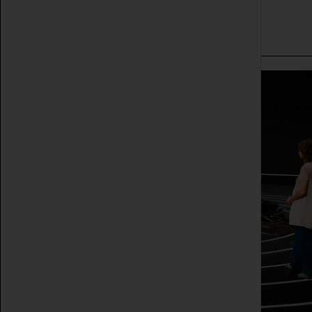
© Jörg Brüggemann, Ostkreuz