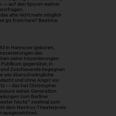
ck — auf den Spuren wahrer
ensfragen.
das alte nicht mehr möglich
we go from here? Beatrice
985 in Hannover geboren,
Inszenierungen das
ehen seine Inszenierungen
 Publikum gegenüber, in
de und Zuschauende begegnen
te wie überschwängliche
hdacht und ohne Angst vor
itz — das hat Christopher
sseure seiner Generation
nladungen zum Berliner
heater heute“ zweimal zum
mit dem Nestroy-Theaterpreis
in ausgezeichnet.