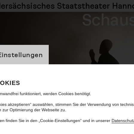
dersächsisches
Staatstheater Hann
Schaus
banner
Einstellungen
Das neu
OKIES
where do we go
inwandfrei funktioniert, werden Cookies benötigt.
kies akzeptieren“ auswählen, stimmen Sie der Verwendung von techni
n zur Optimierung der Webseite zu.
en finden Sie in den „Cookie-Einstellungen“ und in unserer
Datenschut