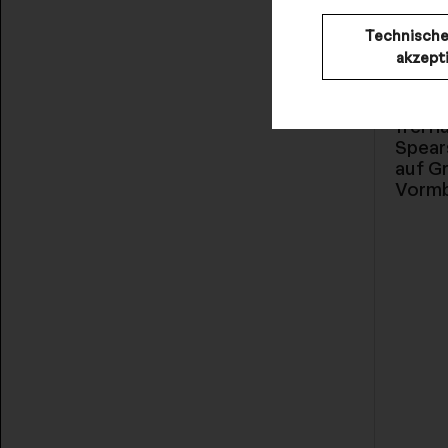
Technische
akzept
frei n
Spear
auf G
Vorm