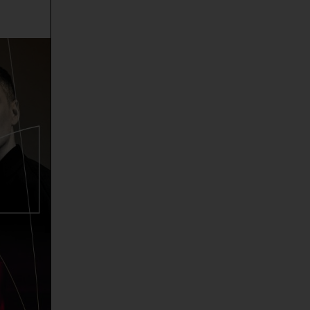
-
Romeo und Julia