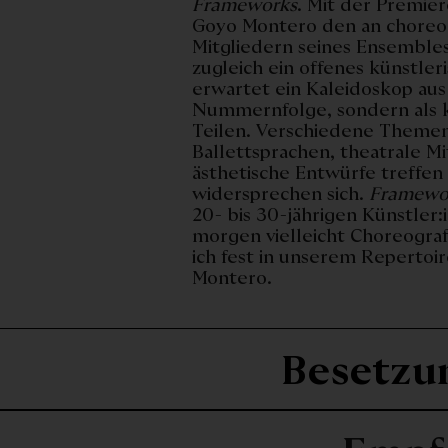
Frameworks
. Mit der Premier
Goyo Montero den an choreogr
Mitgliedern seines Ensembles
zugleich ein offenes künstle
erwartet ein Kaleidoskop aus 
Nummernfolge, sondern als k
Teilen. Verschiedene Theme
Ballettsprachen, theatrale M
ästhetische Entwürfe treffen
widersprechen sich.
Framewo
20- bis 30-jährigen Künstler
morgen vielleicht Choreograf
ich fest in unserem Repertoi
Montero.
Besetzu