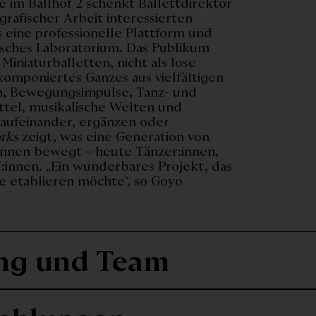
e im Ballhof 2 schenkt Ballettdirektor
afischer Arbeit interessierten
 eine professionelle Plattform und
risches Laboratorium. Das Publikum
Miniaturballetten, nicht als lose
omponiertes Ganzes aus vielfältigen
n, Bewegungsimpulse, Tanz- und
ittel, musikalische Welten und
 aufeinander, ergänzen oder
rks
zeigt, was eine Generation von
:innen bewegt – heute Tänzer:innen,
:innen. „Ein wunderbares Projekt, das
re etablieren möchte“, so Goyo
ng und Team