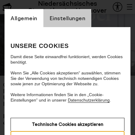
Niedersächsisches
Staatsoper
Staatstheater Hannover
Einstellung Cookienbanner
Allgemein
Einstellungen
Homo Oeconomicus
UNSERE COOKIES
Oper von Andrea Tarrodi
Damit diese Seite einwandfrei funktioniert, werden Cookies
benötigt.
© Lamm & Kirch
Wenn Sie „Alle Cookies akzeptieren“ auswählen, stimmen
Sie der Verwendung von technisch notwendigen Cookies
sowie jenen zur Optimierung der Webseite zu.
Oper von Andrea Tarrodi
Libretto von Helena Röhr
Weitere Informationen finden Sie in den „Cookie-
Uraufführung. Ein Auftragswerk der Staatsoper
Einstellungen“ und in unserer
Datenschutzerklärung
.
Hannover
Englisch mit deutschen Übertiteln
ca. 1 Stunde 50 Minuten, eine Pause
Technische Cookies akzeptieren