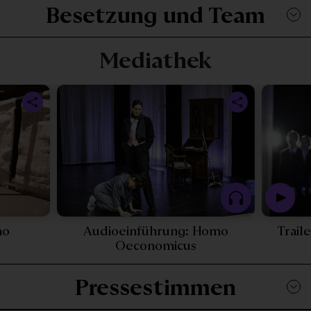
Besetzung und Team
Mediathek
omicus - 25584
mo
Audioeinführung: Homo
Trail
 Video - Behind the Scenes: Homo Oeconomicus - 2
Play Podcast - Au
Oeconomicus
Pressestimmen