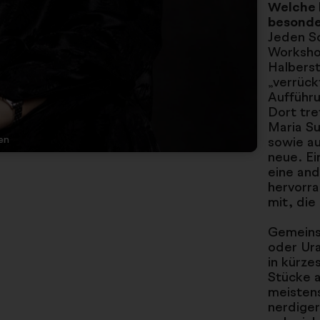
Welche 
besonde
Jeden S
Workshop
Halberst
„verrück
Aufführ
Dort tre
Maria S
en
sowie au
neue. Ei
eine and
hervorra
mit, die
Gemeins
oder Ur
in kürze
Stücke a
meistens
nerdige