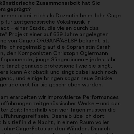
künstlerische Zusammenarbeit hat Sie
rs geprägt?
ommer arbeite ich als Dozentin beim John Cage
 für zeitgenössische Vokalmusik in
adt – einer Stadt, die vielen durch das
te“ Projekt einer auf 639 Jahre angelegten
ung von Cages ORGAN²/ASLSP bekannt ist.
ffe ich regelmäßig auf die Sopranistin Sarah
un, den Komponisten Christoph Ogiermann
f spannende, junge Sänger:innen – jedes Jahr
ne tanzt genauso professionell wie sie singt,
ere kann Akrobatik und singt dabei auch noch
gend, und einige bringen sogar neue Stücke
 gerade erst für sie geschrieben wurden.
am erarbeiten wir improvisierte Performances
aufführungen zeitgenössischer Werke – und das
ster Zeit: Innerhalb von vier Tagen müssen die
ufführungsreif sein. Deshalb übe ich dort
 bis tief in die Nacht, in einem Raum voller
r John-Cage-Fotos an den Wänden. Danach