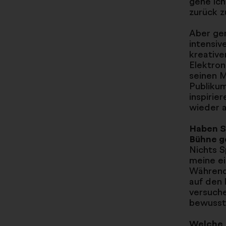
gehe ich
zurück z
Aber ge
intensiv
kreative
Elektron
seinen 
Publikum
inspirie
wieder 
Haben Si
Bühne g
Nichts S
meine ei
Während 
auf den
versuch
bewusst
Welche M