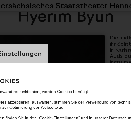
dersächsisches
Staatstheater Hann
Hyerim Byun
Die südk
ihr Soli
banner
in Karls
Einstellungen
Ausbildu
instrum
an der 
Hannover
Anne Cha
OKIES
künstler
inwandfrei funktioniert, werden Cookies benötigt.
Wildner.
außerdem
kies akzeptieren“ auswählen, stimmen Sie der Verwendung von techni
Ralf Go
n zur Optimierung der Webseite zu.
Liedgest
Markus H
en finden Sie in den „Cookie-Einstellungen“ und in unserer
Datenschut
Preise u