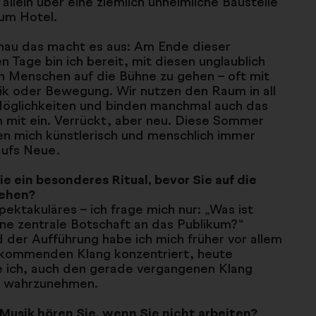
 allein über eine ziemlich unheimliche Baustelle
um Hotel.
nau das macht es aus: Am Ende dieser
en Tage bin ich bereit, mit diesen unglaublich
n Menschen auf die Bühne zu gehen – oft mit
ik oder Bewegung. Wir nutzen den Raum in all
Möglichkeiten und binden manchmal auch das
 mit ein. Verrückt, aber neu. Diese Sommer
ren mich künstlerisch und menschlich immer
aufs Neue.
e ein besonderes Ritual, bevor Sie auf die
ehen?
pektakuläres – ich frage mich nur: „Was ist
ne zentrale Botschaft an das Publikum?“
der Aufführung habe ich mich früher vor allem
 kommenden Klang konzentriert, heute
e ich, auch den gerade vergangenen Klang
 wahrzunehmen.
usik hören Sie, wenn Sie nicht arbeiten?