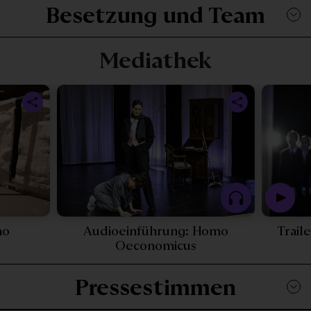
Besetzung und Team
Mediathek
omicus - 25584
mo
Audioeinführung: Homo
Trail
 Video - Behind the Scenes: Homo Oeconomicus - 2
Play Podcast - Au
Oeconomicus
Pressestimmen