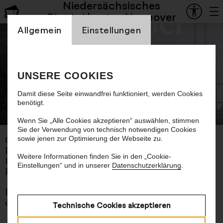
Niedersächsisches
Staatsoper
Staatstheater Hannover
Einstellung Cookienbanner
Allgemein
Einstellungen
Homo Oeconomicus
UNSERE COOKIES
Oper von Andrea Tarrodi
Damit diese Seite einwandfrei funktioniert, werden Cookies
benötigt.
© Lamm & Kirch
Wenn Sie „Alle Cookies akzeptieren“ auswählen, stimmen
Sie der Verwendung von technisch notwendigen Cookies
sowie jenen zur Optimierung der Webseite zu.
Oper von Andrea Tarrodi
Libretto von Helena Röhr
Weitere Informationen finden Sie in den „Cookie-
Uraufführung. Ein Auftragswerk der Staatsoper
Einstellungen“ und in unserer
Datenschutzerklärung
.
Hannover
Englisch mit deutschen Übertiteln
ca. 1 Stunde 50 Minuten, eine Pause
Technische Cookies akzeptieren