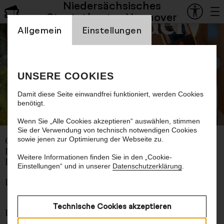
Niedersächsisches
Staatsoper
Staatstheater Hannover
Einstellung Cookienbanner
Allgemein
Einstellungen
Ich, ich, ich!
UNSERE COOKIES
Je suis narcissiste
Damit diese Seite einwandfrei funktioniert, werden Cookies
benötigt.
©
Wenn Sie „Alle Cookies akzeptieren“ auswählen, stimmen
Sie der Verwendung von technisch notwendigen Cookies
sowie jenen zur Optimierung der Webseite zu.
Oper von Raquel García-Tomás
Libretto von Helena Tornero
Weitere Informationen finden Sie in den „Cookie-
Deutsch von Arno Lücker
Einstellungen“ und in unserer
Datenschutzerklärung
.
In deutscher Sprache mit deutschen Übertiteln
Technische Cookies akzeptieren
Eine Katze, die unmittelbar nach ihrem einzigen
Auftritt stirbt, eine Psychiatriepraxis, eine Frau,