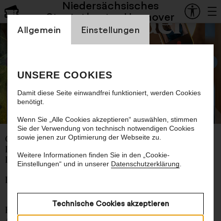
Niedersächsisches
Staatsoper
Staatstheater Hannover
Einstellung Cookienbanner
Allgemein
Einstellungen
Ich, ich, ich!
UNSERE COOKIES
Je suis narcissiste
Damit diese Seite einwandfrei funktioniert, werden Cookies
benötigt.
©
Wenn Sie „Alle Cookies akzeptieren“ auswählen, stimmen
Sie der Verwendung von technisch notwendigen Cookies
sowie jenen zur Optimierung der Webseite zu.
Oper von Raquel García-Tomás
Libretto von Helena Tornero
Weitere Informationen finden Sie in den „Cookie-
Deutsch von Arno Lücker
Einstellungen“ und in unserer
Datenschutzerklärung
.
In deutscher Sprache mit deutschen Übertiteln
Technische Cookies akzeptieren
Eine Katze, die unmittelbar nach ihrem einzigen
Auftritt stirbt, eine Psychiatriepraxis, eine Frau,