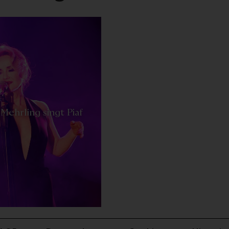
-
Mehrling singt Piaf
nk