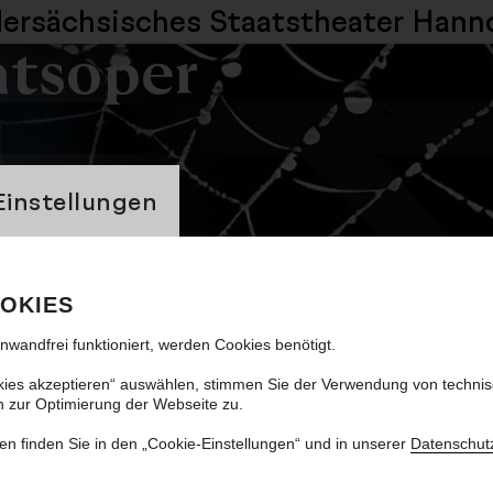
dersächsisches
Staatstheater Hann
atsoper
banner
Einstellungen
 Spinnenfrau
OKIES
inwandfrei funktioniert, werden Cookies benötigt.
kies akzeptieren“ auswählen, stimmen Sie der Verwendung von techni
n zur Optimierung der Webseite zu.
en finden Sie in den „Cookie-Einstellungen“ und in unserer
Datenschut