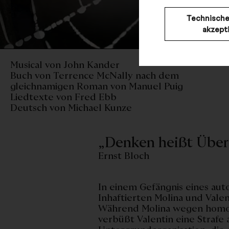
Technische
akzept
Musical von John Kander
Buch von Terrence McNally nach dem
gleichnamigen Roman von Manuel Puig
Liedtexte von Fred Ebb
Deutsch von Michael Kunze
„Denken heißt Über
Ernst Bloch
In einem Gefängnis eines auto
Inhaftierten Molina und Valen
Während Molina wegen homos
verbüßt Valentin eine Strafe a