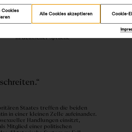
 Cookies
Alle Cookies akzeptieren
Cookie-E
ieren
©
Impre
In deutscher Sprache
schreiten.“
ritären Staates treffen die beiden
tin in einer kleinen Zelle aufeinander.
exueller Handlungen einsitzt,
ls Mitglied einer politischen