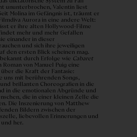
das diktatorische System zu Fall
ht ununterbrochen, Valentin liest
Seit Molina im Gefängnis ist, träumt er
Filmdiva Aurora in eine andere Welt:
sst er ihre alten Hollywood-Filme
 findet mehr und mehr Gefallen
ie einander in dieser
rauchen und sich ihre jeweiligen
uf den ersten Blick scheinen mag.
bekannt durch Erfolge wie
Cabaret
m Roman von Manuel Puig eine
über die Kraft der Fantasie:
ie uns mit berührenden Songs,
nd brillanten Choreografien in die
nd in die emotionalen Abgründe und
schen, die in einer kleinen Zelle die
n. Die Inszenierung von Matthew
ifenden Bildern zwischen der
iszelle, liebevollen Erinnerungen und
 und her.