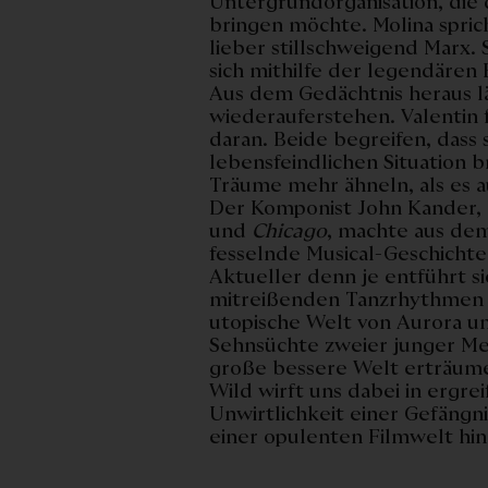
Untergrundorganisation, die 
bringen möchte. Molina spric
lieber stillschweigend Marx. 
sich mithilfe der legendären 
Aus dem Gedächtnis heraus lä
wiederauferstehen. Valentin
daran. Beide begreifen, dass s
lebensfeindlichen Situation b
Träume mehr ähneln, als es a
Der Komponist John Kander, 
und
Chicago
, machte aus de
fesselnde Musical-Geschichte 
Aktueller denn je entführt s
mitreißenden Tanzrhythmen u
utopische Welt von Aurora u
Sehnsüchte zweier junger Men
große bessere Welt erträume
Wild wirft uns dabei in ergre
Unwirtlichkeit einer Gefängn
einer opulenten Filmwelt hin