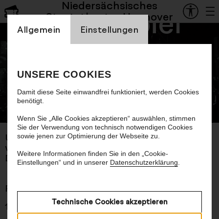
Niedersächsisches
Schauspiel
Staatstheater Hannover
Einstellung Cookienbanner
Allgemein
Einstellungen
Burn, Baby,
Burn!
UNSERE COOKIES
Damit diese Seite einwandfrei funktioniert, werden Cookies
benötigt.
© Jörg Brüggemann, Ostkreuz
Wenn Sie „Alle Cookies akzeptieren“ auswählen, stimmen
Sie der Verwendung von technisch notwendigen Cookies
sowie jenen zur Optimierung der Webseite zu.
Uraufführung
von Yael Ronen
Weitere Informationen finden Sie in den „Cookie-
Deutsch von Irina Szodruch
Einstellungen“ und in unserer
Datenschutzerklärung
.
Premiere 17.04.2026
Technische Cookies akzeptieren
1 Std., 30 Min., keine Pause