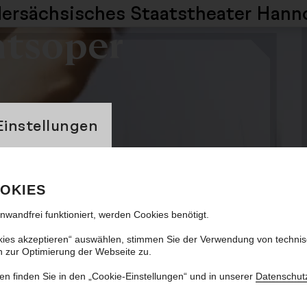
dersächsisches
Staatstheater Hann
atsoper
banner
Einstellungen
economicus
OKIES
Andrea Tarrodi
inwandfrei funktioniert, werden Cookies benötigt.
kies akzeptieren“ auswählen, stimmen Sie der Verwendung von techni
n zur Optimierung der Webseite zu.
en finden Sie in den „Cookie-Einstellungen“ und in unserer
Datenschut