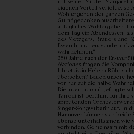
mit seiner Mutter Margareth
eigenen Vorteil verfolge, so 
Wohlergehen der ganzen Gese
Grundgedanken ausarbeitete, 
alltägliches Wohlergehen. Un
dem Tag ein Abendessen, als
des Metzgers, Brauers und B
Essen brauchen, sondern davo
wahrnehmen.“
250 Jahre nach der Erstveröf
Nationen
fragen die Komponis
Librettistin Helena Röhr sich
übersehen? Bauen unsere heu
vor nur auf die halbe Wahrhe
Die international gefragte 
Tarrodi ist berühmt für ihre v
anmutenden Orchesterwerke. Z
Singer-Songwriterin auf. In 
Hannover können sich beide S
ebenso unterhaltsamen wie 
verbinden. Gemeinsam mit d
entsteht eine Oper über Wirt