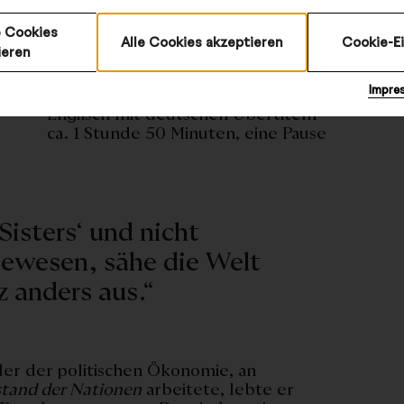
 Cookies
Alle Cookies akzeptieren
Cookie-E
ieren
Lamm & Kirch
Impre
Englisch mit deutschen Übertiteln
ca. 1 Stunde 50 Minuten, eine Pause
isters‘ und nicht
gewesen, sähe die Welt
z anders aus.“
er der politischen Ökonomie, an
tand der Nationen
arbeitete, lebte er