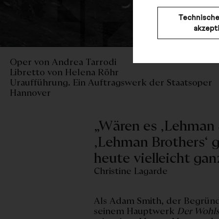
Technische
akzept
© 
Oper von Andrea Tarrodi
Libretto von Helena Röhr
Uraufführung. Ein Auftragswerk der Staatsoper
Hannover
„Wären es ‚Lehman S
‚Lehman Brothers‘ 
heute vielleicht gan
Christine Lagarde
Als Adam Smith, der Begründ
seinem Hauptwerk
Der Wohls