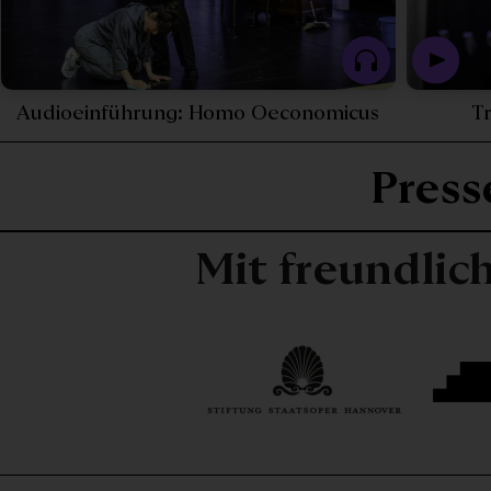
Video - Behind the Scenes: Homo Oeconomicus - 25
Play Podca
Audioeinführung: Homo Oeconomicus
T
Pres
Mit freundlic