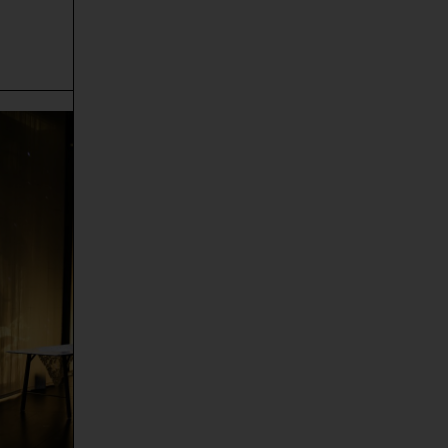
© Bettina Stöß