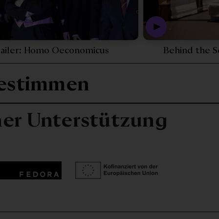
558
st - Audioeinführung: Homo Oeconomicus -
Play Video - Trailer: Ho
railer: Homo Oeconomicus
Behind the 
sestimmen
her Unterstützung