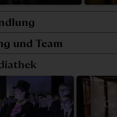
ndlung
ng und Team
diathek