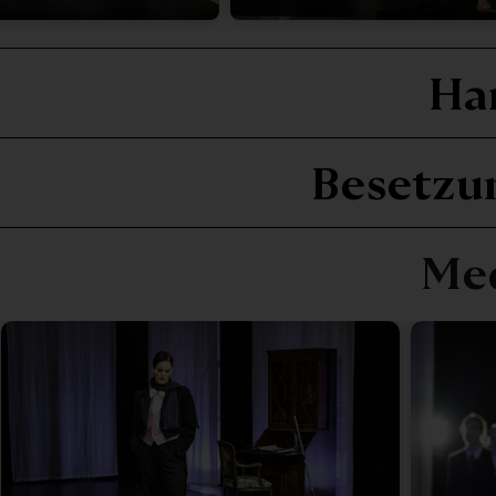
Ha
Besetzu
Me