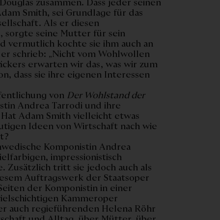
 Douglas zusammen. Dass jeder seinen
Adam Smith, sei Grundlage für das
llschaft. Als er diesen
sorgte seine Mutter für sein
d vermutlich kochte sie ihm auch an
 er schrieb: „Nicht vom Wohlwollen
äckers erwarten wir das, was wir zum
n, dass sie ihre eigenen Interessen
fentlichung von
Der Wohlstand der
tin Andrea Tarrodi und ihre
: Hat Adam Smith vielleicht etwas
tigen Ideen von Wirtschaft nach wie
it?
schwedische Komponistin Andrea
ielfarbigen, impressionistisch
usätzlich tritt sie jedoch auch als
diesem Auftragswerk der Staatsoper
eiten der Komponistin in einer
vielschichtigen Kammeroper
er auch regieführenden Helena Röhr
schaft und Alltag, über Mütter, über