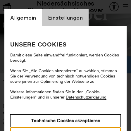
Niedersächsisches
Staatsoper
Staatstheater Hannover
Einstellung Cookienbanner
Allgemein
Einstellungen
Venezuela
UNSERE COOKIES
Damit diese Seite einwandfrei funktioniert, werden Cookies
benötigt.
©
Wenn Sie „Alle Cookies akzeptieren“ auswählen, stimmen
Sie der Verwendung von technisch notwendigen Cookies
sowie jenen zur Optimierung der Webseite zu.
Tanzstück von Ohad Naharin
Weitere Informationen finden Sie in den „Cookie-
Einstellungen“ und in unserer
Datenschutzerklärung
.
Mit Venezuela zeigt das Staatsballett Hannover
eine der radikalsten und zugleich poetischsten
Arbeiten Ohad Naharins. Das 2017 entstandene
Technische Cookies akzeptieren
Werk entfaltet sich in zwei 40-minütigen
Abschnitten, in denen dieselbe Choreografie