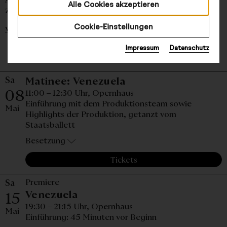
Alle Cookies akzeptieren
zweimal getanzt wird. Die ...
Cookie-Einstellungen
weiterlesen
Impressum
Datenschutz
Termine und Tickets
Sa
Samstag, 08. Mai 20
Matinee: Venezuela
08
11:00 – 12:30 Uhr,
Opernhaus
Einführung mit dem Produktionsteam sowie
Mai
Highlights der Produktion, getanzt vom
Staatsballett
Besetzung
Tickets
Sa
Premiere
Samstag, 15. Mai 2027, 19:30 
Venezuela
15
19:30 – 21:15 Uhr,
Opernhaus
Mai
Einführung: 45 Minuten vor Beginn