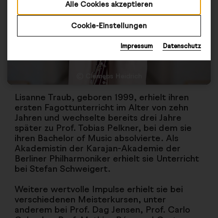
Alle Cookies akzeptieren
Cookie-Einstellungen
Impressum
Datenschutz
© Clemens Heidrich
Lisanne Traub, geboren 1999, erhielt ihren
ersten Fagottunterricht im Alter von zehn
Jahren und wechselte bereits drei Jahre
später zu Prof. Tobias Pelkner, bei dem sie
ihren Bachelor of Music absolvierte. Als
Akademistin der Karajan-Akademie der
Berliner Philharmoniker erhielt sie Unterricht
bei Stefan Schweigert.
Weitere wertvolle Impulse erhielt sie bei
verschiedenen Meisterkursen, unter
anderem bei Prof. Dag Jensen, Prof. Carlo