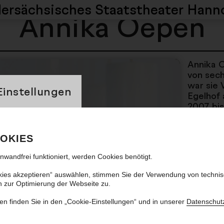
dersächsisches
Staatstheater Hann
Annika Oepen
Annika O
von sech
banner
war sie 
Einstellungen
Egelhof 
2007 bis
Schneide
Medien H
anderem
OKIES
dem Orc
inwandfrei funktioniert, werden Cookies benötigt.
und dem
Orchest
kies akzeptieren“ auswählen, stimmen Sie der Verwendung von techni
Bundesj
n zur Optimierung der Webseite zu.
Philhar
Hannover
en finden Sie in den „Cookie-Einstellungen“ und in unserer
Datenschut
diverse
Kasseler