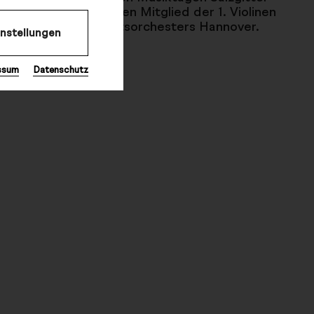
t 2014 ist Annika Oepen Mitglied der 1. Violinen
dersächsischen Staatsorchesters Hannover.
instellungen
ssum
Datenschutz