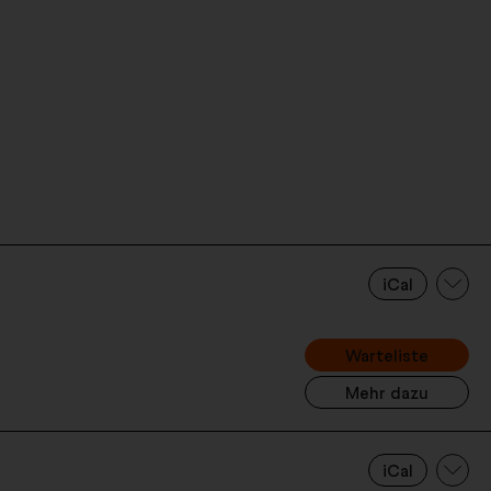
iCal
Warteliste
Mehr dazu
iCal