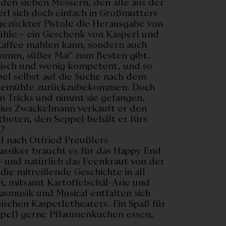
den sieben Messern, den alle aus der
erl sich doch einfach in Großmutters
gezückter Pistole die Herausgabe von
hle – ein Geschenk von Kasperl und
 Kaffee mahlen kann, sondern auch
Komm, süßer Mai“ zum Besten gibt.
ratisch und wenig kompetent, und so
el selbst auf die Suche nach dem
feemühle zurückzubekommen. Doch
en Tricks und nimmt sie gefangen.
ius Zwackelmann verkauft er den
tboten, den Seppel behält er fürs
n?
el nach Otfried Preußlers
ssiker braucht es für das Happy End
– und natürlich das Feenkraut von der
die mitreißende Geschichte in all
, mitsamt Kartoffelschäl-Arie und
smusik und Musical entfalten sich
sischen Kasperletheaters. Ein Spaß für
eppel) gerne Pflaumenkuchen essen.