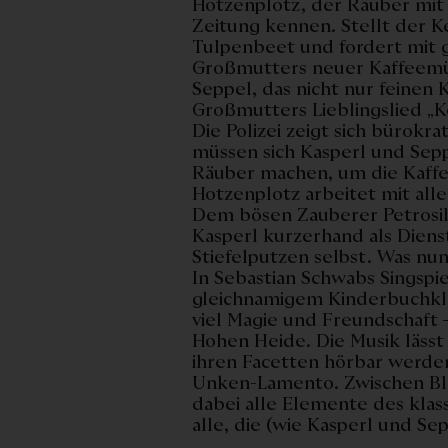
Hotzenplotz, der Räuber mit 
Zeitung kennen. Stellt der K
Tulpenbeet und fordert mit 
Großmutters neuer Kaffeemü
Seppel, das nicht nur feinen
Großmutters Lieblingslied „
Die Polizei zeigt sich bürok
müssen sich Kasperl und Sepp
Räuber machen, um die Kaf
Hotzenplotz arbeitet mit all
Dem bösen Zauberer Petrosil
Kasperl kurzerhand als Diens
Stiefelputzen selbst. Was nu
In Sebastian Schwabs Singspi
gleichnamigem Kinderbuchkla
viel Magie und Freundschaft 
Hohen Heide. Die Musik lässt 
ihren Facetten hörbar werden
Unken-Lamento. Zwischen Bla
dabei alle Elemente des klas
alle, die (wie Kasperl und S