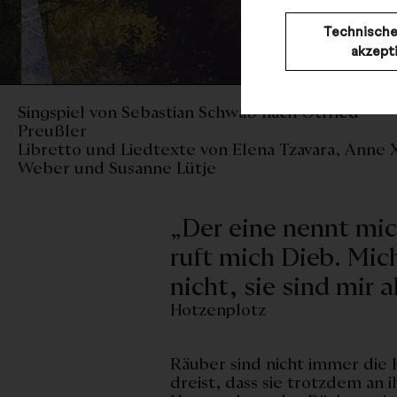
Technische
akzept
Singspiel von Sebastian Schwab nach Otfried
Preußler
Libretto und Liedtexte von Elena Tzavara, Anne 
Weber und Susanne Lütje
„Der eine nennt mi
ruft mich Dieb. Mi
nicht, sie sind mir al
Hotzenplotz
Räuber sind nicht immer die H
dreist, dass sie trotzdem an 