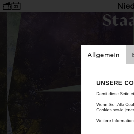
Nie
Sta
Einstellung Cookien
Allgemein
Der Räube
UNSERE CO
Fam
Damit diese Seite e
Wenn Sie „Alle Coo
Cookies sowie jene
Weitere Information