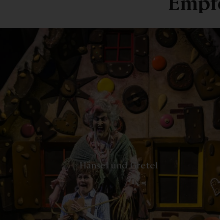
Empf
-
Hänsel und Gretel