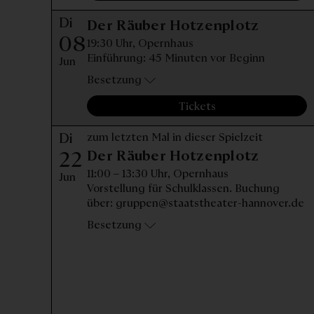
Di
Diensta
Der Räuber Hotzenplotz
08
19:30 Uhr,
Opernhaus
Einführung: 45 Minuten vor Beginn
Jun
Besetzung
Tickets
Di
zum letzten Mal in dieser Spielzeit
22
Dienstag
Der Räuber Hotzenplotz
11:00 – 13:30 Uhr,
Opernhaus
Jun
Vorstellung für Schulklassen. Buchung
über: gruppen@staatstheater-hannover.de
Besetzung