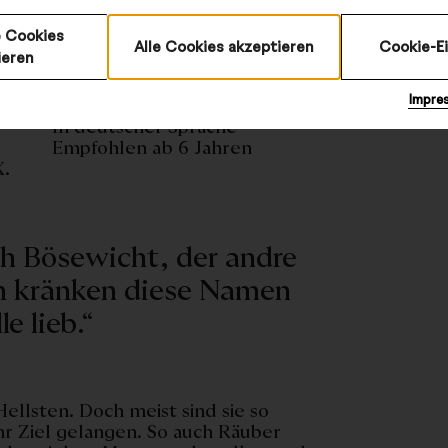
 Cookies
Alle Cookies akzeptieren
Cookie-E
ieren
©
Impre
In deutscher Sprache
Empfohlen ab 6 Jahren
X.
ch Bösewicht, der andre
ch kränken diese Namen
le lieb.“
ellsten. Doch meist sind sie so
ihr Ziel gelangen. So auch Räuber