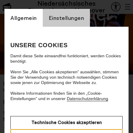
Niedersächsisches
Schauspiel
Staatstheater Hannover
Einstellung Cookienbanner
Deutsch, du
Allgemein
Einstellungen
Schuft!
UNSERE COOKIES
Damit diese Seite einwandfrei funktioniert, werden Cookies
Eine wilde Reise durch die Welt der
benötigt.
Worte
© China Hopson
Wenn Sie „Alle Cookies akzeptieren“ auswählen, stimmen
Sie der Verwendung von technisch notwendigen Cookies
sowie jenen zur Optimierung der Webseite zu.
Uraufführung
von Wera Mahne, Team und Draufsichtsrat
Weitere Informationen finden Sie in den „Cookie-
Einstellungen“ und in unserer
Datenschutzerklärung
.
Premiere 10.04.2026
1 Std., 25 Min., keine Pause
für Menschen ab 10 Jahren
Technische Cookies akzeptieren