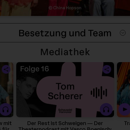
© China Hopson
Besetzung und Team
Mediathek
Trailer: Deutsch, du Schuft! - 25588
w mit
Der Rest ist Schweigen — Der
Tr
 für
Theaterpodcast mit Vasco Boenisch: