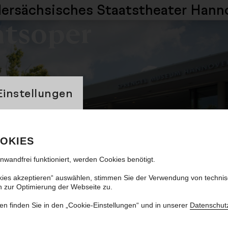
dersächsisches
Staatstheater Hann
atsoper
banner
Einstellungen
nnen 2 x hören
OKIES
be: Shulamith Ran
inwandfrei funktioniert, werden Cookies benötigt.
kies akzeptieren“ auswählen, stimmen Sie der Verwendung von techni
n zur Optimierung der Webseite zu.
en finden Sie in den „Cookie-Einstellungen“ und in unserer
Datenschut