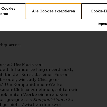
 Cookies
Alle Cookies akzeptieren
Cookie-E
ieren
erling/Werner
Impre
chquartett
esser! Die Musik von
e Jahrhunderte lang unterdrückt,
ählt in der Kunst das einer Person
 – oder, wie Judy Chicago es
er.“ Um Komponistinnen-Werke
 Kanon-Club aufzunehmen, sollten wir
unbekannten Werke einhören. Kein
ser geeignet als
Komponistinnen 2 x
l gespielt. Zwischen den zwei