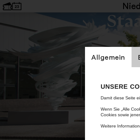
Nie
Sta
Einstellung Cookien
Allgemein
Komponisti
UNSERE CO
Erste Ausga
Damit diese Seite e
Wenn Sie „Alle Coo
Cookies sowie jene
Weitere Information