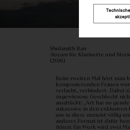
Technische
akzept
© H
Shulamith Ran
Stream
für Klarinette und Strei
(2016)
Beim zweiten Mal hört man b
komponierenden Frauen wurd
verlacht, verhindert. Dabei z
zugewiesene Geschlecht nicht
ausdrückt: „Art has no gend
sukzessive in den exklusiven
uns in diese zumeist völlig 
anderes Format ist dafür bes
hören
: Ein Werk wird zwei Ma