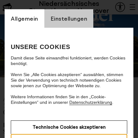
Niedersächsisches
Staatsoper
Staatstheater Hannover
Einstellung Cookienbanner
Allgemein
Einstellungen
Sechstes Kammerkonzert
UNSERE COOKIES
Damit diese Seite einwandfrei funktioniert, werden Cookies
benötigt.
© Landesmuseum Hannover
Wenn Sie „Alle Cookies akzeptieren“ auswählen, stimmen
Sie der Verwendung von technisch notwendigen Cookies
sowie jenen zur Optimierung der Webseite zu.
Weitere Informationen finden Sie in den „Cookie-
Arthur Shepard
Einstellungen“ und in unserer
Datenschutzerklärung
.
Triptych
für hohe Stimme und Streichquartett
(1927)
Dmitri Schostakowitsch
Technische Cookies akzeptieren
Streichquartett Nr. 8 c-Moll op. 110 (1960)