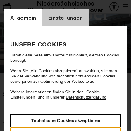
Niedersächsisches
Staatsoper
Staatstheater Hannover
Einstellung Cookienbanner
Allgemein
Einstellungen
Komponistinnen 2 x hören
UNSERE COOKIES
Zweite Ausgabe: Snežana Nešić
Damit diese Seite einwandfrei funktioniert, werden Cookies
benötigt.
© Herling/Werner
Wenn Sie „Alle Cookies akzeptieren“ auswählen, stimmen
Sie der Verwendung von technisch notwendigen Cookies
sowie jenen zur Optimierung der Webseite zu.
Weitere Informationen finden Sie in den „Cookie-
Snežana Nešić
Einstellungen“ und in unserer
Datenschutzerklärung
.
Embracing the Darkness Blue
für Klavierquartett (2021)
Technische Cookies akzeptieren
Beim zweiten Mal hört man besser! Die Musik
von komponierenden Frauen wurde