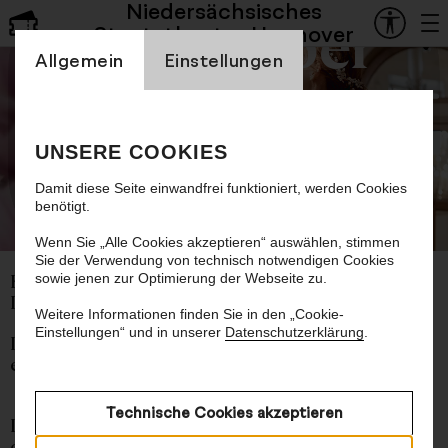
Niedersächsisches
Staatsoper
Staatstheater Hannover
Einstellung Cookienbanner
Allgemein
Einstellungen
La Cenerentola
UNSERE COOKIES
Aschenputtel
Damit diese Seite einwandfrei funktioniert, werden Cookies
benötigt.
©
Wenn Sie „Alle Cookies akzeptieren“ auswählen, stimmen
Sie der Verwendung von technisch notwendigen Cookies
sowie jenen zur Optimierung der Webseite zu.
Komische Oper von Gioachino Rossini
Libretto von Jacopo Ferretti
Weitere Informationen finden Sie in den „Cookie-
Einstellungen“ und in unserer
Datenschutzerklärung
.
In italienischer Sprache mit deutschen und
englischen Übertiteln
Technische Cookies akzeptieren
Der alte Traum: Am Ende meint es die Welt
doch gut mit den Guten, und die Gemeinen, die