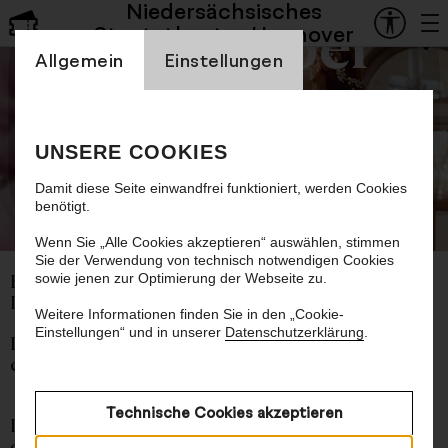
Niedersächsisches
Staatsoper
Staatstheater Hannover
Einstellung Cookienbanner
Allgemein
Einstellungen
La Cenerentola
UNSERE COOKIES
Aschenputtel
Damit diese Seite einwandfrei funktioniert, werden Cookies
benötigt.
©
Wenn Sie „Alle Cookies akzeptieren“ auswählen, stimmen
Sie der Verwendung von technisch notwendigen Cookies
sowie jenen zur Optimierung der Webseite zu.
Komische Oper von Gioachino Rossini
Libretto von Jacopo Ferretti
Weitere Informationen finden Sie in den „Cookie-
Einstellungen“ und in unserer
Datenschutzerklärung
.
In italienischer Sprache mit deutschen und
englischen Übertiteln
Technische Cookies akzeptieren
Der alte Traum: Am Ende meint es die Welt
doch gut mit den Guten, und die Gemeinen, die